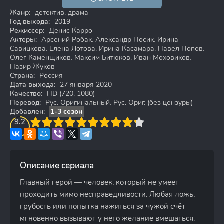
16+
HD
Жанр:
детектив, драма
Год выхода:
2019
Режиссер:
Денис Карро
Актеры:
Арсений Робак, Александр Носик, Ирина
Савицкова, Елена Лотова, Ирина Касамара, Павел Попов,
Олег Каменщиков, Максим Битюков, Иван Моховиков,
Назир Жуков
Страна:
Россия
Дата выхода:
27 января 2020
Качество:
HD (720, 1080)
Перевод:
Рус. Оригинальный, Рус. Ориг. (без цензуры)
Добавлен:
1-3 сезон
3
9.2
4
5
6
7
8
9
10
Описание сериала
Главный герой — человек, который не умеет
проходить мимо несправедливости. Любая ложь,
грубость или попытка нажиться за чужой счёт
мгновенно вызывают у него желание вмешаться.