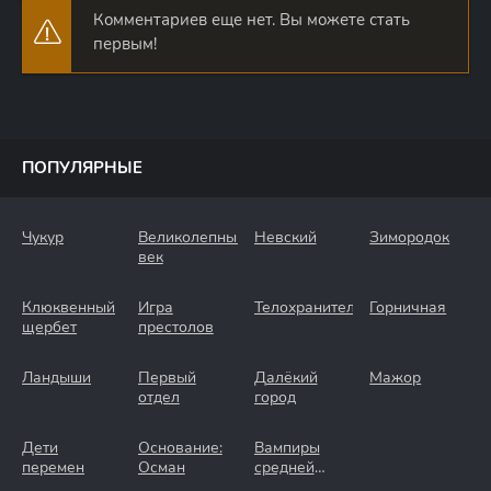
Комментариев еще нет. Вы можете стать
первым!
ПОПУЛЯРНЫЕ
Чукур
Великолепный
Невский
Зимородок
век
Клюквенный
Игра
Телохранители
Горничная
щербет
престолов
Ландыши
Первый
Далёкий
Мажор
отдел
город
Дети
Основание:
Вампиры
перемен
Осман
средней
полосы