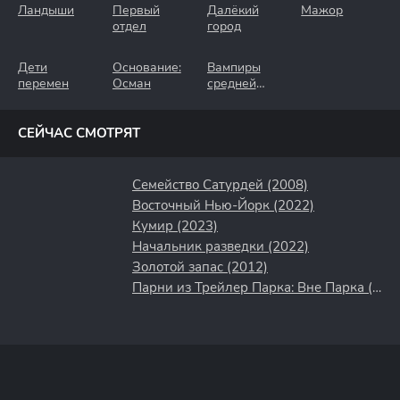
Ландыши
Первый
Далёкий
Мажор
отдел
город
Дети
Основание:
Вампиры
перемен
Осман
средней
полосы
СЕЙЧАС СМОТРЯТ
Семейство Сатурдей (2008)
Восточный Нью-Йорк (2022)
Кумир (2023)
Начальник разведки (2022)
Золотой запас (2012)
Парни из Трейлер Парка: Вне Парка (2016)