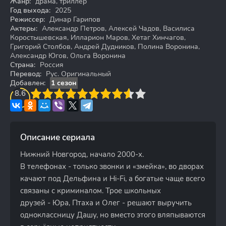
Жанр:
драма, триллер
Год выхода:
2025
Режиссер:
Динар Гарипов
Актеры:
Александр Петров, Алексей Чадов, Василиса
Коростышевская, Илларион Маров, Хетаг Хинчагов,
Григорий Столбов, Андрей Дудников, Полина Воронина,
Александр Югов, Ольга Воронина
Страна:
Россия
Перевод:
Рус. Оригинальный
Добавлен:
1 сезон
3
8.6
4
5
6
7
8
9
10
Описание сериала
Нижний Новгород, начало 2000-х.
В телефонах - только звонки и «змейка», во дворах
качают под Дельфина и Hi-Fi, а богатые чаще всего
связаны с криминалом. Трое школьных
друзей - Юра, Птаха и Олег - решают выручить
одноклассницу Дашу, но вместо этого вляпываются