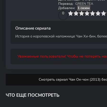
Перевод:
GREEN TEA
Добавлен:
1 сезон
0
1
2
3
4
0
5
6
7
8
9
10
Описание сериала
История о королевской наложнице Чан Хи-бин, более
Уважаемые пользователи! Чтобы не потерять нас
Смотреть сериал Чан Ок-чон (2013) бе
ЧТО ЕЩЕ ПОСМОТРЕТЬ