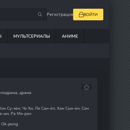
Регистрация
ВОЙТИ
Ы
МУЛЬТСЕРИАЛЫ
АНИМЕ
елодрама, драма
Хон Су-хён, Чэ Хи, Ли Сан-ёп, Хан Сын-ён, Сон
а-ын, Ра Ми-ран
 Ok-jeong