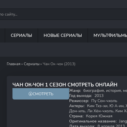
СЕРИАЛЫ
НОВЫЕ СЕРИАЛЫ
МУЛЬТФИЛЬМ
Главная
»
Сериалы
» Чан Ок-чон (2013)
7.8
7.5
ЧАН ОК-ЧОН 1 СЕЗОН СМОТРЕТЬ ОНЛАЙН
Жанр:
биография, история, м
СМОТРЕТЬ
Год выхода:
2013
Режиссер:
Пу Сон-чхоль
Актеры:
Ким Тхэ-хи, Ю А-ин, 
Дон-иль, Ли Хён-чхоль, Ким Х
Страна:
Корея Южная
Оригинальное название:
Jang
Дата выхода:
8 апреля 2013