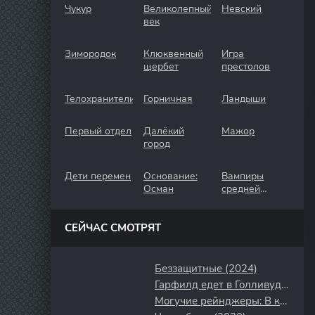
Чукур
Великолепный
Невский
век
Зимородок
Клюквенный
Игра
щербет
престолов
Телохранители
Горничная
Ландыши
Первый отдел
Далёкий
Мажор
город
Дети перемен
Основание:
Вампиры
Осман
средней
полосы
СЕЙЧАС СМОТРЯТ
Беззащитные (2024)
Гарфилд едет в Голливуд (1987)
Могучие рейнджеры: В космосе (1998)