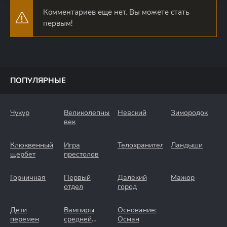
Комментариев еще нет. Вы можете стать
первым!
ПОПУЛЯРНЫЕ
Чукур
Великолепный
Невский
Зимородок
век
Клюквенный
Игра
Телохранители
Ландыши
щербет
престолов
Горничная
Первый
Далёкий
Мажор
отдел
город
Дети
Вампиры
Основание:
перемен
средней
Осман