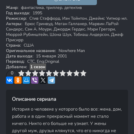
Жанр:
фантастика, триллер, детектив
Год выхода:
1995
Режиссер:
Стив Стэффорд, Иэн Тойнтон, Джеймс Уитмор мл.
Актеры:
Брюс Гринвуд, Меган Галлахер, Марвин ЛаРой
Сандерс, Сэм А. Моури, Джордж Гердес, Мэри Грегори,
Мюррэй Рубинштейн, Шона Шух, Тобиаш Андерсон, Джеф
Присирр
Страна:
США
Оригинальное название:
Nowhere Man
Дата выхода:
15 января 2001
Перевод:
СТС, Eng.Original
Добавлен:
1 сезон
3
4
0
5
6
7
8
9
10
Описание сериала
История о человеке у которого было все: жена, дом,
работа и в один прекрасный момент не стало
ничего. Никто его больше не узнает. У жены
другой муж, друзья клянутся, что его никогда не