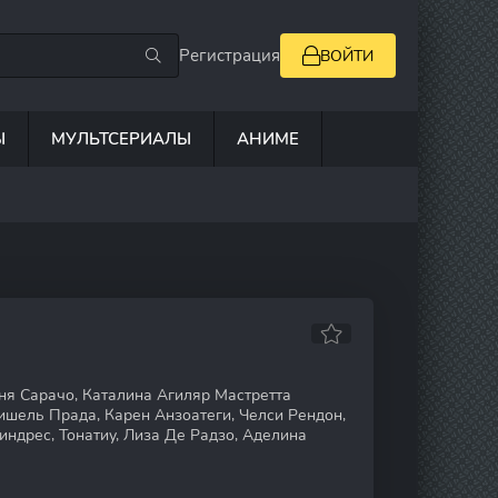
Регистрация
ВОЙТИ
Ы
МУЛЬТСЕРИАЛЫ
АНИМЕ
я Сарачо, Каталина Агиляр Мастретта
шель Прада, Карен Анзоатеги, Челси Рендон,
ндрес, Тонатиу, Лиза Де Радзо, Аделина