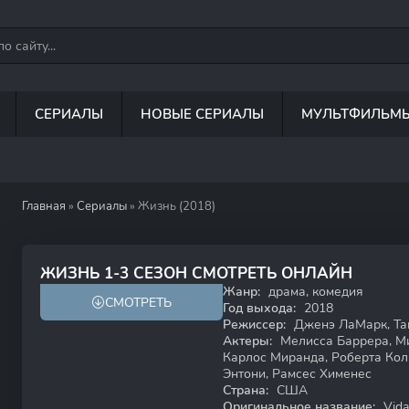
СЕРИАЛЫ
НОВЫЕ СЕРИАЛЫ
МУЛЬТФИЛЬМ
Главная
»
Сериалы
» Жизнь (2018)
6.7
7.4
ЖИЗНЬ 1-3 СЕЗОН СМОТРЕТЬ ОНЛАЙН
Жанр:
драма, комедия
СМОТРЕТЬ
18+
Год выхода:
2018
Режиссер:
Дженэ ЛаМарк, Тан
Актеры:
Мелисса Баррера, Ми
Карлос Миранда, Роберта Коли
Энтони, Рамсес Хименес
Страна:
США
Оригинальное название:
Vida