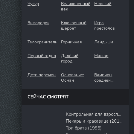
Чукур
Великолепный
Невский
век
Зимородок
Клюквенный
Игра
щербет
престолов
Телохранители
Горничная
Ландыши
Первый отдел
Далёкий
Мажор
город
Дети перемен
Основание:
Вампиры
Осман
средней
полосы
СЕЙЧАС СМОТРЯТ
Контрольная для взрослых (2024)
Пекарь и красавица (2018)
Три брата (1995)