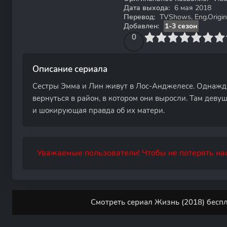
Дата выхода:
6 мая 2018
Перевод:
TVShows, Eng.Origina
Добавлен:
1-3 сезон
0
1
2
3
4
0
5
6
7
8
9
10
Описание сериала
Сестры Эмма и Лин живут в Лос-Анджелесе. Однажды
вернуться в район, в котором они выросли. Там дев
и шокирующая правда об их матери.
Уважаемые пользователи! Чтобы не потерять нас
Смотреть сериал Жизнь (2018) беспл