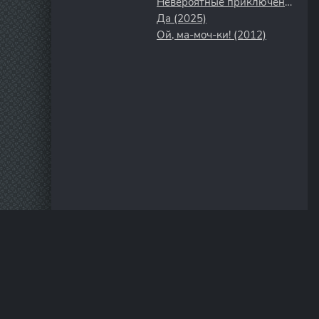
Невероятные приключения Гампи (2021)
Да (2025)
Ой, ма-моч-ки! (2012)