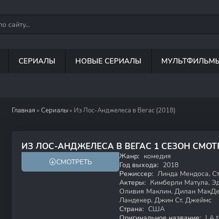
СЕРИАЛЫ
НОВЫЕ СЕРИАЛЫ
МУЛЬТФИЛЬМ
Главная
»
Сериалы
» Из Лос-Анджелеса в Вегас (2018)
6.1
7.1
ИЗ ЛОС-АНДЖЕЛЕСА В ВЕГАС 1 СЕЗОН СМО
Жанр:
комедия
СМОТРЕТЬ
16+
Год выхода:
2018
Режиссер:
Линда Мендоса, С
Актеры:
Кимберли Матула, Эд 
Оливия Маклин, Дилан МакДер
Ландекер, Джин Ст. Джеймс
Страна:
США
Оригинальное название:
LA t