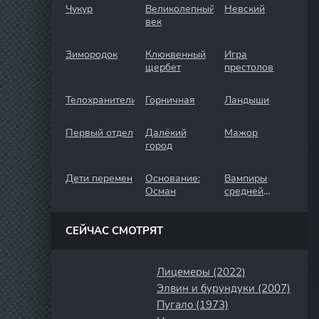
Чукур
Великолепный
Невский
век
Зимородок
Клюквенный
Игра
щербет
престолов
Телохранители
Горничная
Ландыши
Первый отдел
Далёкий
Мажор
город
Дети перемен
Основание:
Вампиры
Осман
средней
полосы
СЕЙЧАС СМОТРЯТ
Лицемеры (2022)
Элвин и бурундуки (2007)
Пугало (1973)