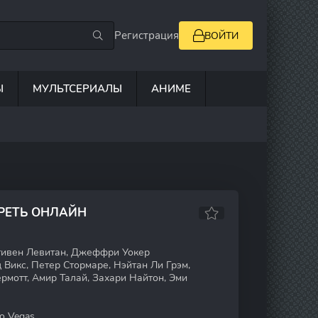
Регистрация
ВОЙТИ
Ы
МУЛЬТСЕРИАЛЫ
АНИМЕ
ТРЕТЬ ОНЛАЙН
тивен Левитан, Джеффри Уокер
Викс, Петер Стормаре, Нэйтан Ли Грэм,
мотт, Амир Талай, Захари Найтон, Эми
o Vegas