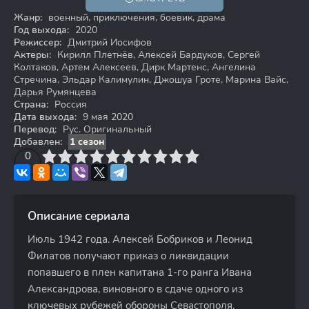
16+
Жанр:
военный, приключения, боевик, драма
Год выхода:
2020
Режиссер:
Дмитрий Иосифов
Актеры:
Кирилл Плетнёв, Алексей Бардуков, Сергей
Колтаков, Артем Алексеев, Дирк Мартенс, Ангелина
Стречина, Эльдар Калимулин, Джошуа Гроте, Марина Вайс,
Дарья Румянцева
Страна:
Россия
Дата выхода:
9 мая 2020
Перевод:
Рус. Оригинальный
Добавлен:
1 сезон
3
4
0
5
6
7
8
9
10
Описание сериала
Июль 1942 года. Алексей Бобриков и Леонид
Филатов получают приказ о ликвидации
попавшего в плен капитана 1-го ранга Ивана
Александрова, виновного в сдаче одного из
ключевых рубежей обороны Севастополя.