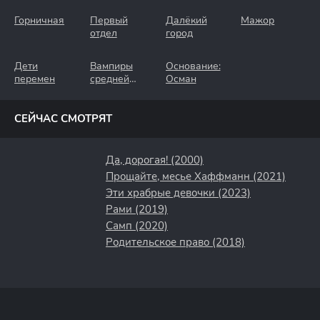
Горничная
Первый
Далёкий
Мажор
отдел
город
Дети
Вампиры
Основание:
перемен
средней
Осман
полосы
СЕЙЧАС СМОТРЯТ
Да, дорогая! (2000)
Прощайте, месье Хаффманн (2021)
Эти храбрые девочки (2023)
Рами (2019)
Самп (2020)
Родительское право (2018)