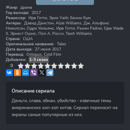
Жанр:
драма
Год выхода:
2017
Режиссер:
Ирв Готти, Эрик Уайт, Бенни Бум
Актеры:
Дэвид Данстон, Alzie Williams, Дж. Альфонс
Николсон, Одри Уильямс, Ирв Готти, Рахим Райли, Gjee Wade
II, Эрнест Оуэнс, Пол А. Росси, Teish Williams
Страна:
США
Оригинальное название:
Tales
Дата выхода:
27 июня 2017
Перевод:
Octopus, Cold Film
Добавлен:
1-3 сезон
3
4
0
5
6
7
8
9
10
Описание сериала
Деньги, слава, обман, убийство - извечные темы
американских хип-хоп хитов. Сериал переносит на
экраны самые популярные из них.