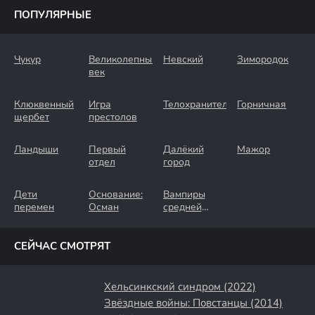
ПОПУЛЯРНЫЕ
Чукур
Великолепный
Невский
Зимородок
век
Клюквенный
Игра
Телохранители
Горничная
щербет
престолов
Ландыши
Первый
Далёкий
Мажор
отдел
город
Дети
Основание:
Вампиры
перемен
Осман
средней
полосы
СЕЙЧАС СМОТРЯТ
Хельсинкский синдром (2022)
Звёздные войны: Повстанцы (2014)