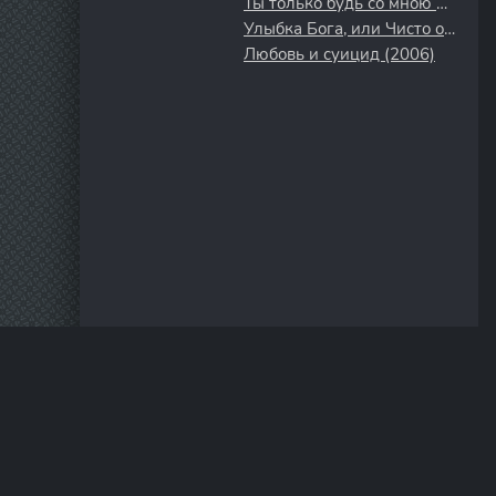
Ты только будь со мною рядом (2019)
Улыбка Бога, или Чисто одесская история (2008)
Любовь и суицид (2006)