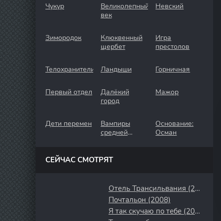
Чукур
Великолепный
Невский
век
Зимородок
Клюквенный
Игра
щербет
престолов
Телохранители
Ландыши
Горничная
Первый отдел
Далёкий
Мажор
город
Дети перемен
Вампиры
Основание:
средней
Осман
полосы
СЕЙЧАС СМОТРЯТ
Отель Трансильвания (2017)
Почтальон (2008)
Я так скучаю по тебе (2023)