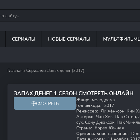
СЕРИАЛЫ
НОВЫЕ СЕРИАЛЫ
МУЛЬТФИЛЬМ
Главная
»
Сериалы
» Запах денег (2017)
7.8
7.6
ЗАПАХ ДЕНЕГ 1 СЕЗОН СМОТРЕТЬ ОНЛАЙН
Жанр:
мелодрама
СМОТРЕТЬ
18+
Год выхода:
2017
Режиссер:
Ли Хён-сон, Ким Х
Актеры:
Чан Хёк, Пак Сэ-ён, 
сук, Сону Джэ-док, Пак Чи-ил
Страна:
Корея Южная
Оригинальное название:
Don 
Дата выхода:
11 ноября 2017