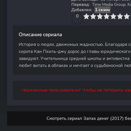
Перевод:
Time Media Group, Ko
Добавлен:
1 сезон
0
1
2
3
4
0
5
6
7
8
9
10
Описание сериала
История о людях, движимых жадностью. Благодаря 
сирота Кан Пхиль-джу дорос до главы юридического
завидуют. Учительница средней школы и активистк
любит витать в облаках и мечтает о судьбоносной лю
Уважаемые пользователи! Чтобы не потерять нас
Смотреть сериал Запах денег (2017) бе