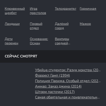
Клюквенный
Игра
Телохранители
Горничная
щербет
престолов
Ландыши
Первый
Далёкий
Мажор
отдел
город
Дети
Основание:
Вампиры
перемен
Осман
средней
полосы
СЕЙЧАС СМОТРЯТ
Убийца студенток: Разум монстра (2021)
Форрест Гамп (1994)
Полиция Парижа. Особый отдел (2022)
Аммар: Заказ джина (2014)
Шторм ласточки (2017)
Самая обаятельная и привлекательная (1985)