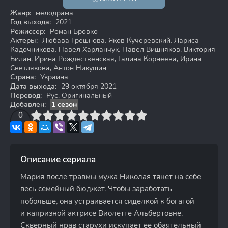
Жанр:
мелодрама
Год выхода:
2021
Режиссер:
Роман Бровко
Актеры:
Любава Грешнова, Яков Кучеревский, Лариса
Кадочникова, Павел Харланчук, Павел Вишняков, Виктория
Билан, Ирина Рождественская, Галина Корнеева, Ирина
Светлякова, Антон Никушин
Страна:
Украина
Дата выхода:
29 октября 2021
Перевод:
Рус. Оригинальный
Добавлен:
1 сезон
3
4
0
5
6
7
8
9
10
Описание сериала
Мария после травмы мужа Николая тянет на себе
весь семейный бюджет. Чтобы заработать
побольше, она устраивается сиделкой к богатой
и капризной актрисе Виолетте Альбертовне.
Скверный нрав старухи искупает ее обаятельный