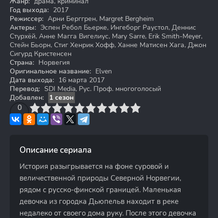
Жанр:
драма, криминал
Год выхода:
2017
Режиссер:
Арни Берггрен, Margret Bergheim
Актеры:
Эспен Ребол Бьерке, Ингеборг Раустол, Деннис
Стурхёй, Анне Магга Вигелиус, Mary Sarre, Erik Smith-Meyer,
Стейн Бьорн, Стиг Хенрик Хофф, Ханне Матисен Хага, Джон
Сигурд Кристенсен
Страна:
Норвегия
Оригинальное название:
Elven
Дата выхода:
16 марта 2017
Перевод:
SDI Media, Рус. Проф. многоголосый
Добавлен:
1 сезон
3
4
0
5
6
7
8
9
10
Описание сериала
История разыгрывается на фоне суровой и
величественной природы Северной Норвегии,
рядом с русско-финской границей. Маленькая
девочка из городка Дьюпельв находит в реке
недалеко от своего дома руку. После этого девочка