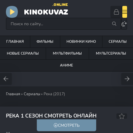
.ONLINE
KINOKUVAZ
ГЛАВНАЯ
ФИЛЬМЫ
НОВИНКИ КИНО
СЕРИАЛЫ
НОВЫЕ СЕРИАЛЫ
МУЛЬТФИЛЬМЫ
МУЛЬТСЕРИАЛЫ
АНИМЕ
Главная
»
Сериалы
» Река (2017)
5.2
5.6
РЕКА 1 СЕЗОН СМОТРЕТЬ ОНЛАЙН
СМОТРЕТЬ