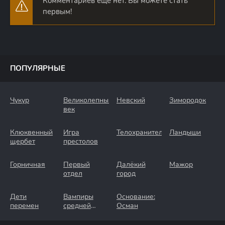
Комментариев еще нет. Вы можете стать
первым!
ПОПУЛЯРНЫЕ
Чукур
Великолепный
Невский
Зимородок
век
Клюквенный
Игра
Телохранители
Ландыши
щербет
престолов
Горничная
Первый
Далёкий
Мажор
отдел
город
Дети
Вампиры
Основание:
перемен
средней
Осман
полосы