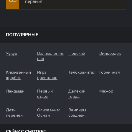
первым!
ПОПУЛЯРНЫЕ
Чукур
Великолепный
Невский
Зимородок
век
Клюквенный
Игра
Телохранители
Горничная
щербет
престолов
Ландыши
Первый
Далёкий
Мажор
отдел
город
Дети
Основание:
Вампиры
перемен
Осман
средней
полосы
СЕЙЧАС СМОТРЯТ