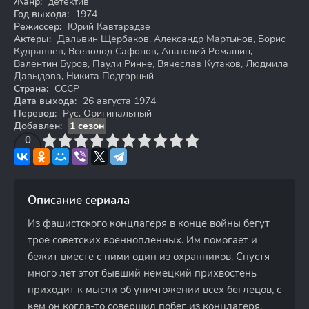
Жанр:
детектив
Год выхода:
1974
Режиссер:
Юрий Кавтарадзе
Актеры:
Дальвин Щербаков, Александр Мартынов, Борис
Кудрявцев, Всеволод Сафонов, Анатолий Ромашин,
Валентин Буров, Паули Ринне, Вячеслав Кутаков, Людмила
Давыдова, Никита Подгорный
Страна:
СССР
Дата выхода:
26 августа 1974
Перевод:
Рус. Оригинальный
Добавлен:
1 сезон
3
4
0
5
6
7
8
9
10
Описание сериала
Из фашистского концлагеря в конце войны бегут
трое советских военнопленных. Им помогает и
бежит вместе с ними один из охранников. Спустя
много лет этот бывший немецкий прихвостень
приходит к мысли об уничтожении всех беглецов, с
кем он когда-то совершил побег из концлагеря.