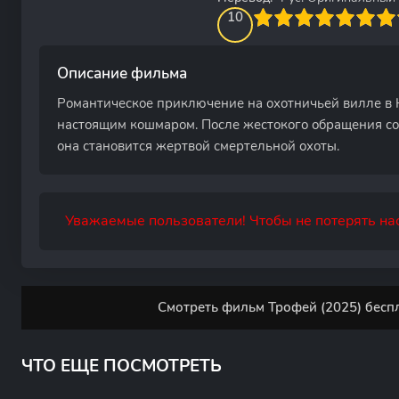
100
1
2
3
4
10
5
6
7
8
9
10
Описание фильма
Романтическое приключение на охотничьей вилле в 
настоящим кошмаром. После жестокого обращения со
она становится жертвой смертельной охоты.
Уважаемые пользователи! Чтобы не потерять нас
Смотреть фильм Трофей (2025) беспл
ЧТО ЕЩЕ ПОСМОТРЕТЬ