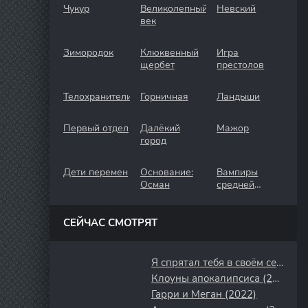
Чукур
Великолепный
Невский
век
Зимородок
Клюквенный
Игра
щербет
престолов
Телохранители
Горничная
Ландыши
Первый отдел
Далёкий
Мажор
город
Дети перемен
Основание:
Вампиры
Осман
средней
полосы
СЕЙЧАС СМОТРЯТ
Я спрятал тебя в своём сердце (2022)
Клоуны апокалипсиса (2023)
Гарри и Меган (2022)