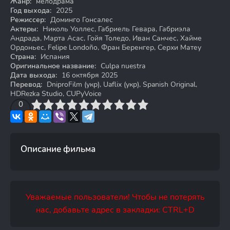
Жанр:
мелодрама
Год выхода:
2025
Режиссер:
Доминго Гонсалес
Актеры:
Николь Уоллес, Габриель Гевара, Габриэла
Андрада, Марта Асас, Гойя Толедо, Иван Санчес, Хайме
Ордоньес, Felipe Londoño, Фран Беренгер, Серхи Матеу
Страна:
Испания
Оригинальное название:
Culpa nuestra
Дата выхода:
16 октября 2025
Перевод:
DniproFilm (укр), Uaflix (укр), Spanish Original,
HDRezka Studio, CUPyVoice
3
4
0
5
6
7
8
9
10
Описание фильма
Уважаемые пользователи! Чтобы не потерять
нас, добавьте адрес в закладки: CTRL+D