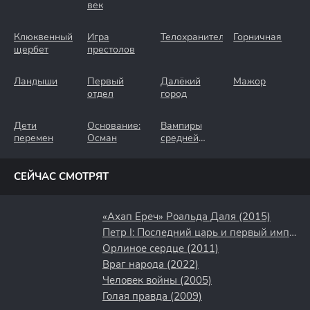
век
Клюквенный
Игра
Телохранители
Горничная
щербет
престолов
Ландыши
Первый
Далёкий
Мажор
отдел
город
Дети
Основание:
Вампиры
перемен
Осман
средней
полосы
СЕЙЧАС СМОТРЯТ
«Ахап Ереч» Роальда Даля (2015)
Петр I: Последний царь и первый император (2022)
Орлиное сердце (2011)
Враг народа (2022)
Человек войны (2005)
Голая правда (2009)