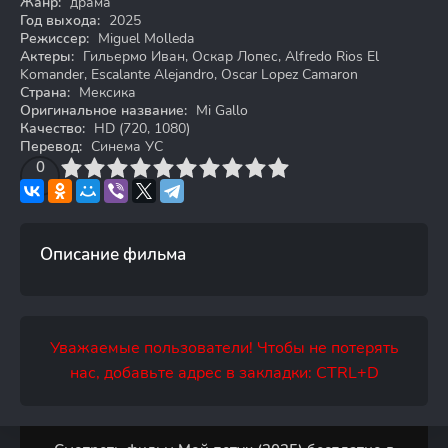
Жанр:
драма
Год выхода:
2025
Режиссер:
Miguel Molleda
Актеры:
Гильермо Иван, Оскар Лопес, Alfredo Rios El
Komander, Escalante Alejandro, Oscar Lopez Camaron
Страна:
Мексика
Оригинальное название:
Mi Gallo
Качество:
HD (720, 1080)
Перевод:
Синема УС
3
4
0
5
6
7
8
9
10
Описание фильма
Уважаемые пользователи! Чтобы не потерять
нас, добавьте адрес в закладки: CTRL+D