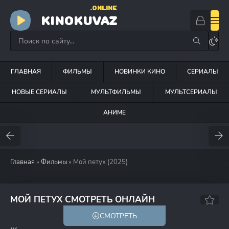
.ONLINE
KINOKUVAZ
ГЛАВНАЯ
ФИЛЬМЫ
НОВИНКИ КИНО
СЕРИАЛЫ
НОВЫЕ СЕРИАЛЫ
МУЛЬТФИЛЬМЫ
МУЛЬТСЕРИАЛЫ
АНИМЕ
Главная
»
Фильмы
» Мой петух (2025)
МОЙ ПЕТУХ СМОТРЕТЬ ОНЛАЙН
СМОТРЕТЬ
HD