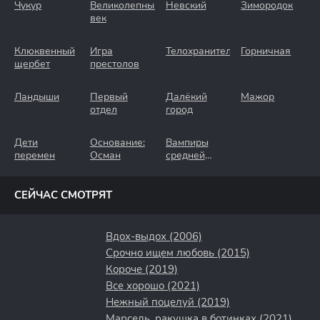
Чукур
Великолепный
Невский
Зимородок
век
Клюквенный
Игра
Телохранители
Горничная
щербет
престолов
Ландыши
Первый
Далёкий
Мажор
отдел
город
Дети
Основание:
Вампиры
перемен
Осман
средней
полосы
СЕЙЧАС СМОТРЯТ
Вдох-выдох (2006)
Срочно ищем любовь (2015)
Короче (2019)
Все хорошо (2021)
Нежный поцелуй (2019)
Марсель, ракушка в ботинках (2021)