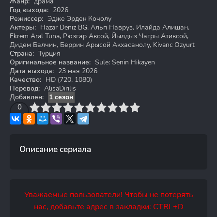
Жанр:
драма
Год выхода:
2026
Режиссер:
Эдже Эрдек Кочолу
Актеры:
Hazar Deniz BG, Альп Навруз, Илайда Алишан,
Ekrem Aral Tuna, Рюзгар Аксой, Йылдыз Чагры Атиксой,
Дидем Балчин, Беррин Арысой Акхасанолу, Kivanc Ozyurt
Страна:
Турция
Оригинальное название:
Sule: Senin Hikayen
Дата выхода:
23 мая 2026
Качество:
HD (720, 1080)
Перевод:
AlisaDirilis
Добавлен:
1 сезон
3
4
0
5
6
7
8
9
10
Описание сериала
Уважаемые пользователи! Чтобы не потерять
нас, добавьте адрес в закладки: CTRL+D