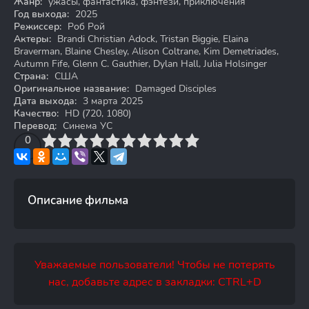
Жанр:
ужасы, фантастика, фэнтези, приключения
Год выхода:
2025
Режиссер:
Роб Рой
Актеры:
Brandi Christian Adock, Tristan Biggie, Elaina
Braverman, Blaine Chesley, Alison Coltrane, Kim Demetriades,
Autumn Fife, Glenn C. Gauthier, Dylan Hall, Julia Holsinger
Страна:
США
Оригинальное название:
Damaged Disciples
Дата выхода:
3 марта 2025
Качество:
HD (720, 1080)
Перевод:
Синема УС
3
4
0
5
6
7
8
9
10
Описание фильма
Уважаемые пользователи! Чтобы не потерять
нас, добавьте адрес в закладки: CTRL+D