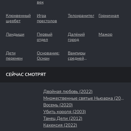
век
Клюквенный
Игра
Телохранители
Горничная
щербет
престолов
Ландыши
Первый
Далёкий
Мажор
отдел
город
Дети
Основание:
Вампиры
перемен
Осман
средней
полосы
СЕЙЧАС СМОТРЯТ
Двойная любовь (2022)
Множественные святые Ньюарка (2021)
Восемь (2020)
Убить короля (2003)
Танец Дели (2012)
Кахексия (2022)