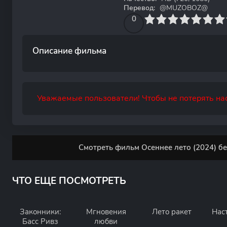
Перевод:
@MUZOBOZ@
0
1
2
3
4
0
5
6
7
8
9
10
Описание фильма
Уважаемые пользователи! Чтобы не потерять нас
Смотреть фильм Осеннее лето (2024) бе
ЧТО ЕЩЕ ПОСМОТРЕТЬ
Законники:
Мгновения
Лето ракет
Нас
Басс Ривз
любви