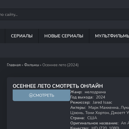
СЕРИАЛЫ
НОВЫЕ СЕРИАЛЫ
МУЛЬТФИЛЬМ
Главная
»
Фильмы
» Осеннее лето (2024)
ОСЕННЕЕ ЛЕТО СМОТРЕТЬ ОНЛАЙН
Жанр:
мелодрама
СМОТРЕТЬ
HD
Год выхода:
2024
Режиссер:
Jared Isaac
Актеры:
Марк Маккенна, Луки
Цзюнь, Тони Хортон, Джоетт Уот
Страна:
США
Оригинальное название:
An 
Качество:
HD (720, 1080)