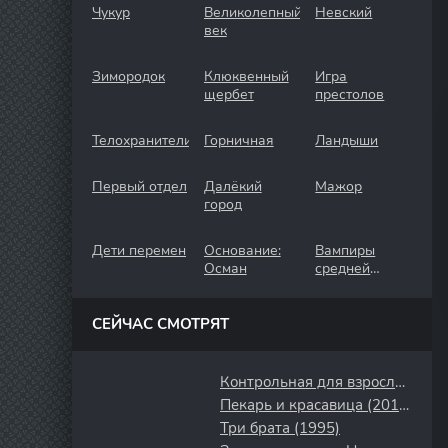
Чукур
Великолепный
Невский
век
Зимородок
Клюквенный
Игра
щербет
престолов
Телохранители
Горничная
Ландыши
Первый отдел
Далёкий
Мажор
город
Дети перемен
Основание:
Вампиры
Осман
средней
полосы
СЕЙЧАС СМОТРЯТ
Контрольная для взрослых (2024)
Пекарь и красавица (2018)
Три брата (1995)