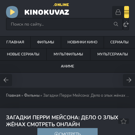
.ONLINE
KINOKUVAZ
ГЛАВНАЯ
ФИЛЬМЫ
НОВИНКИ КИНО
СЕРИАЛЫ
НОВЫЕ СЕРИАЛЫ
МУЛЬТФИЛЬМЫ
МУЛЬТСЕРИАЛЫ
АНИМЕ
Главная
»
Фильмы
» Загадки Перри Мейсона: Дело о злых жёнах (1993)
ЗАГАДКИ ПЕРРИ МЕЙСОНА: ДЕЛО О ЗЛЫХ
6.7
ЖЁНАХ СМОТРЕТЬ ОНЛАЙН
СМОТРЕТЬ