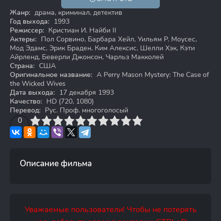
HD
Жанр:
драма, криминал, детектив
Год выхода:
1993
Режиссер:
Кристиан И. Найби II
Актеры:
Пол Сорвино, Барбара Хейл, Уильям Р. Моусес,
Мод Эдамс, Эрик Браден, Ким Алексис, Шелли Хэк, Кэти
Айрленд, Беверли Джонсон, Чарльз Макколей
Страна:
США
Оригинальное название:
A Perry Mason Mystery: The Case of
the Wicked Wives
Дата выхода:
17 декабря 1993
Качество:
HD (720, 1080)
Перевод:
Рус. Проф. многоголосый
3
4
0
5
6
7
8
9
10
Описание фильма
Уважаемые пользователи! Чтобы не потерять