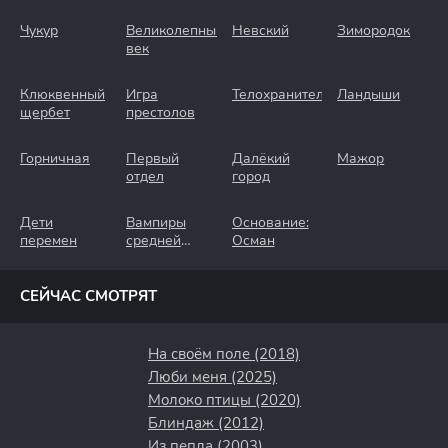
Чукур
Великолепный
Невский
Зимородок
век
Клюквенный
Игра
Телохранители
Ландыши
щербет
престолов
Горничная
Первый
Далёкий
Мажор
отдел
город
Дети
Вампиры
Основание:
перемен
средней
Осман
полосы
СЕЙЧАС СМОТРЯТ
На своём поле (2018)
Люби меня (2025)
Молоко птицы (2020)
Блиндаж (2012)
Из пепла (2003)