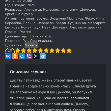
Жанр:
детектив
Год выхода:
2025
Режиссер:
Александр Колесник, Константин Демидов,
Кристина Кутчер
Актеры:
Евгений Терских, Владимир Маслаков, Фрам, Анна
Королёва, Полина Шубарева, Богдан Гудыменко, Маргарита
Бычкова, Роман Каун, Иван Шипицын, Анастасия Брагина
Страна:
Россия
Дата выхода:
15 июня 2026
Перевод:
Рус. Оригинальный
Добавлен:
1 сезон
3
4
10
5
6
7
8
9
10
Описание сериала
Десять лет назад жизнь оперативника Сергея
Гранина кардинально изменилась. Спасая друга
и напарника майора Юру Дымова, он получил
тяжелое ранение. Пока он восстанавливался
в больнице, его жена Мария ушла к Дымову,
забрав с собой восьмилетнюю дочь Олесю.