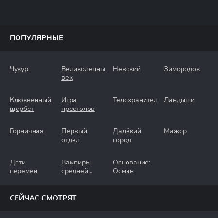
ПОПУЛЯРНЫЕ
Чукур
Великолепный
Невский
Зимородок
век
Клюквенный
Игра
Телохранители
Ландыши
щербет
престолов
Горничная
Первый
Далёкий
Мажор
отдел
город
Дети
Вампиры
Основание:
перемен
средней
Осман
полосы
СЕЙЧАС СМОТРЯТ