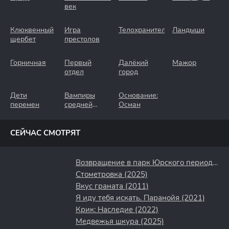
век
Клюквенный
Игра
Телохранители
Ландыши
щербет
престолов
Горничная
Первый
Далёкий
Мажор
отдел
город
Дети
Вампиры
Основание:
перемен
средней
Осман
полосы
СЕЙЧАС СМОТРЯТ
Возвращение в парк Юрского периода (2025)
Стометровка (2025)
Вкус граната (2011)
Я иду тебя искать. Паранойя (2021)
Крик: Наследие (2022)
Медвежья шкура (2025)