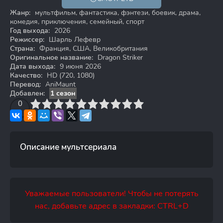
HD
Жанр:
мультфильм, фантастика, фэнтези, боевик, драма,
комедия, приключения, семейный, спорт
Год выхода:
2026
Режиссер:
Шарль Лефевр
Страна:
Франция, США, Великобритания
Оригинальное название:
Dragon Striker
Дата выхода:
9 июня 2026
Качество:
HD (720, 1080)
Перевод:
AniMaunt
Добавлен:
1 сезон
3
4
0
5
6
7
8
9
10
Описание мультсериала
Уважаемые пользователи! Чтобы не потерять
нас, добавьте адрес в закладки: CTRL+D