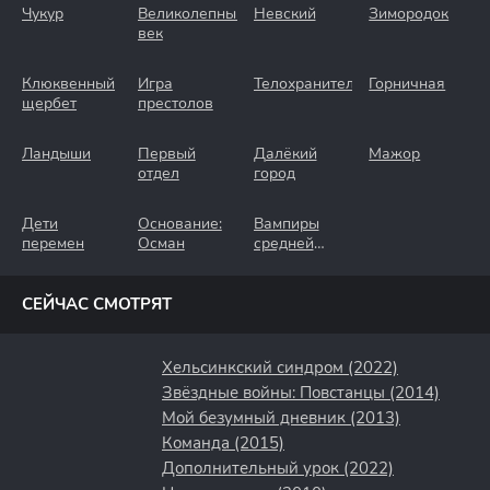
Чукур
Великолепный
Невский
Зимородок
век
Клюквенный
Игра
Телохранители
Горничная
щербет
престолов
Ландыши
Первый
Далёкий
Мажор
отдел
город
Дети
Основание:
Вампиры
перемен
Осман
средней
полосы
СЕЙЧАС СМОТРЯТ
Хельсинкский синдром (2022)
Звёздные войны: Повстанцы (2014)
Мой безумный дневник (2013)
Команда (2015)
Дополнительный урок (2022)