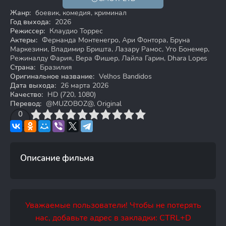
HD
Жанр:
боевик, комедия, криминал
Год выхода:
2026
Режиссер:
Клаудио Торрес
Актеры:
Фернанда Монтенегро, Ари Фонтора, Бруна
Маркезини, Владимир Бришта, Лазару Рамос, Уго Бонемер,
Режиналду Фария, Вера Фишер, Лайла Гарин, Dhara Lopes
Страна:
Бразилия
Оригинальное название:
Velhos Bandidos
Дата выхода:
26 марта 2026
Качество:
HD (720, 1080)
Перевод:
@MUZOBOZ@, Original
3
4
0
5
6
7
8
9
10
Описание фильма
Уважаемые пользователи! Чтобы не потерять
нас, добавьте адрес в закладки: CTRL+D