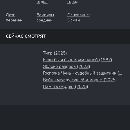
отдел
город
Дети
Вампиры
Основание:
перемен
средней
Осман
полосы
СЕЙЧАС СМОТРЯТ
Тигр (2025)
Если бы я был моим папой (1987)
Яблоко раздора (2023)
Госпожа Чунь - судебный защитник (2023)
Война между сушей и морем (2025)
Память сердец (2025)