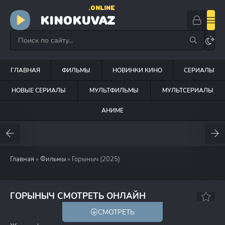
.ONLINE
KINOKUVAZ
ГЛАВНАЯ
ФИЛЬМЫ
НОВИНКИ КИНО
СЕРИАЛЫ
НОВЫЕ СЕРИАЛЫ
МУЛЬТФИЛЬМЫ
МУЛЬТСЕРИАЛЫ
АНИМЕ
Главная
»
Фильмы
» Горыныч (2025)
5.7
ГОРЫНЫЧ СМОТРЕТЬ ОНЛАЙН
СМОТРЕТЬ
6+