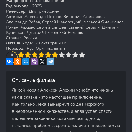
Жанр:
фэнтези, приключения
Год выхода:
2025
Режиссер:
Дмитрий Хонин
Актеры:
Александр Петров, Виктория Агалакова,
Александр Робак, Сергей Маковецкий, Алексей Филимонов,
Роман Курцын, Сергей Епишев, Евгений Серзин, Дмитрий
Куличков, Дмитрий Быковский-Ромашов
Страна:
Россия
Дата выхода:
23 октября 2025
Перевод:
Рус. Оригинальный
3
4
6
5
6
7
8
9
10
Описание фильма
Лихой моряк Алексей Алехин узнаёт, что жизнь
как в сказке - это настоящее приключение.
Как только Лёха вынырнул со дна морского
в неопознанном княжестве, и едва успел спасти
малыша-дракончика, оставшегося одного,
начались проблемы: срочно излечить неизлечимую