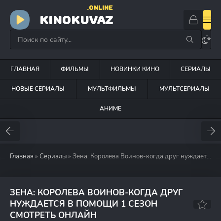
.ONLINE
KINOKUVAZ
ГЛАВНАЯ
ФИЛЬМЫ
НОВИНКИ КИНО
СЕРИАЛЫ
НОВЫЕ СЕРИАЛЫ
МУЛЬТФИЛЬМЫ
МУЛЬТСЕРИАЛЫ
АНИМЕ
Главная
»
Сериалы
» Зена: Королева Воинов-когда друг нуждается в помощи (2002)
ЗЕНА: КОРОЛЕВА ВОИНОВ-КОГДА ДРУГ
НУЖДАЕТСЯ В ПОМОЩИ 1 СЕЗОН
7.3
7.4
СМОТРЕТЬ ОНЛАЙН