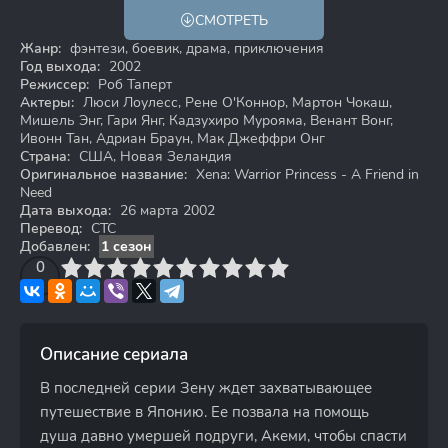
СМОТРЕТЬ
Жанр:
фэнтези, боевик, драма, приключения
Год выхода:
2002
Режиссер:
Роб Таперт
Актеры:
Люси Лоулесс, Рене О'Коннор, Мартон Чокаш,
Мишель Энг, Гари Янг, Кадзухиро Мурояма, Венант Вонг,
Ивонн Тан, Адриан Браун, Мак Джеффри Онг
Страна:
США, Новая Зеландия
Оригинальное название:
Xena: Warrior Princess - A Friend in
Need
Дата выхода:
26 марта 2002
Перевод:
СТС
Добавлен:
1 сезон
3
4
0
5
6
7
8
9
10
Описание сериала
В последней серии Зену ждет захватывающее
путешествие в Японию. Ее позвала на помощь
душа давно умершей подруги, Акеми, чтобы спасти