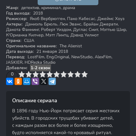
18+
Жанр:
детектив, криминал, драма
Год выхода:
2018
Режиссер:
Якоб Вербрюгген, Пако Кабесас, Джеймс Хоуз
Актеры:
Даниэль Брюль, Люк Эванс, Брайан Джерати,
Дакота Фаннинг, Роберт Уиздом, Дуглас Смит, Мэттью Шир,
К'Орианка Килчер, Мэтт Линтц, Дэвид Уилмот
Страна:
США
Оригинальное название:
The Alienist
Дата выхода:
21 января 2018
Перевод:
LostFilm, Eng.Original, NewStudio, AlexFilm,
JASKIER, HDRezka Studio
Добавлен:
1-2 сезон
3
4
0
5
6
7
8
9
10
Описание сериала
В 1896 году Нью-Йорк потрясает серия жестоких
убийств. В городских трущобах убивают детей,
с каждым разом все более и более изощренно,
будто исполняется какой-то кровавый ритуал.