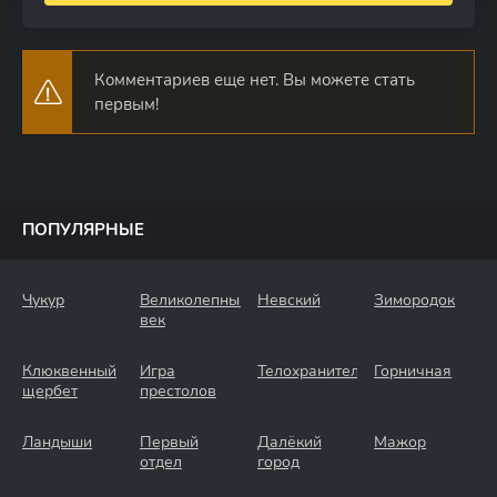
Комментариев еще нет. Вы можете стать
первым!
ПОПУЛЯРНЫЕ
Чукур
Великолепный
Невский
Зимородок
век
Клюквенный
Игра
Телохранители
Горничная
щербет
престолов
Ландыши
Первый
Далёкий
Мажор
отдел
город