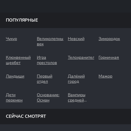
ПОПУЛЯРНЫЕ
Чукур
Великолепный
Невский
Зимородок
век
Клюквенный
Игра
Телохранители
Горничная
щербет
престолов
Ландыши
Первый
Далёкий
Мажор
отдел
город
Дети
Основание:
Вампиры
перемен
Осман
средней
полосы
СЕЙЧАС СМОТРЯТ