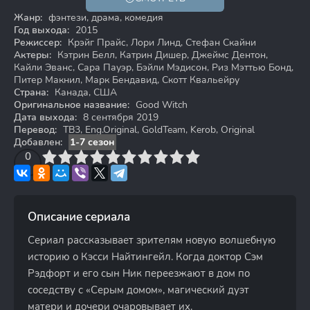
Жанр:
фэнтези, драма, комедия
Год выхода:
2015
Режиссер:
Крэйг Прайс, Лори Линд, Стефан Скайни
Актеры:
Кэтрин Белл, Катрин Дишер, Джеймс Дентон,
Кайли Эванс, Сара Пауэр, Бэйли Мэдисон, Риз Мэттью Бонд,
Питер Макнил, Марк Бендавид, Скотт Квальейру
Страна:
Канада, США
Оригинальное название:
Good Witch
Дата выхода:
8 сентября 2019
Перевод:
ТВ3, Eng.Original, GoldTeam, Kerob, Original
Добавлен:
1-7 сезон
3
4
0
5
6
7
8
9
10
Описание сериала
Сериал рассказывает зрителям новую волшебную
историю о Кэсси Найтингейл. Когда доктор Сэм
Рэдфорт и его сын Ник переезжают в дом по
соседству с «Серым домом», магический дуэт
матери и дочери очаровывает их.