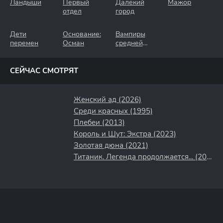
Ландыши
Первый
Далёкий
Мажор
отдел
город
Дети
Основание:
Вампиры
перемен
Осман
средней
полосы
СЕЙЧАС СМОТРЯТ
Женский ад (2026)
Среди красных (1995)
Плебеи (2013)
Король и Шут: Экстра (2023)
Золотая дюна (2021)
Титаник. Легенда продолжается... (2000)