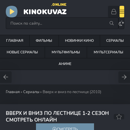
.ONLINE
KINOKUVAZ
ГЛАВНАЯ
ФИЛЬМЫ
НОВИНКИ КИНО
СЕРИАЛЫ
НОВЫЕ СЕРИАЛЫ
МУЛЬТФИЛЬМЫ
МУЛЬТСЕРИАЛЫ
АНИМЕ
Главная
»
Сериалы
» Вверх и вниз по лестнице (2010)
ВВЕРХ И ВНИЗ ПО ЛЕСТНИЦЕ 1-2 СЕЗОН
7.3
7.4
СМОТРЕТЬ ОНЛАЙН
СМОТРЕТЬ