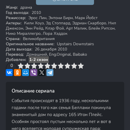
16+
Жанр:
драма
Год выхода:
2010
Режиссер:
Эрос Лин, Энтони Бирн, Марк Йобст
Актеры:
Кили Хоуз, Эд Стоппард, Эдриан Скарборо, Нил
Джексон, Энн Рейд, Клэр Фой, Арт Малик, Блейк Ритсон,
Нико Мираллегро, Лора Хэддок
Страна:
Великобритания
Оригинальное название:
Upstairs Downstairs
Дата выхода:
26 декабря 2010
Перевод:
Домашний, Eng.Original, Baibako
Добавлен:
1-2 сезон
3
4
0
5
6
7
8
9
10
Описание сериала
События происходят в 1936 году, несколькими
годами после того как семья Беллами покинула
знаменитый дом по адресу 165 Итон Плейс.
Особняк простоял пустым несколько лет и вот в
него вселяется молодая супружеская пара: