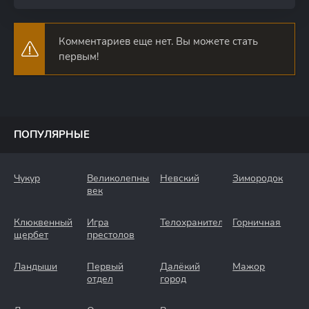
Комментариев еще нет. Вы можете стать
первым!
ПОПУЛЯРНЫЕ
Чукур
Великолепный
Невский
Зимородок
век
Клюквенный
Игра
Телохранители
Горничная
щербет
престолов
Ландыши
Первый
Далёкий
Мажор
отдел
город