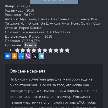
Жанр:
комедия
Год выхода:
2015
Режиссер:
Ли Гвон
Актеры:
Мун Га-ён, Пэкхён, Пак Чхан-ёль, То Гён-су, Ким
Хи-джон, Чан Ю-сан, Юн Джу-сан, Чжан Исин, Сюмин, Сэхун
Страна:
Корея Южная
Оригинальное название:
EXO Next Door
Дата выхода:
9 апреля 2015
Перевод:
GREEN TEA
Добавлен:
1 сезон
3
4
0
5
6
7
8
9
10
Описание сериала
Чи Ён-хи - 23-летняя девушка, у которой ещё не
было отношений. Всё из-за того, что когда она
находится рядом с симпатичным парнем, начинает
сильно краснеть и впадает в ступор. Однажды
четыре участника популярной группы EXO, чтобы