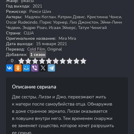
Жанр:
ужасы
Год выхода:
2021
Режиссер:
Рокси Ших
Актеры:
Мадлен Коглан, Кэтрин Дэвис, Кристинна Чонси,
Oscar Rudecindo, Пэрис Уорнер, Лиз Джонстон, Эйми-Линн
Чедвик, Эндрю Роач, Исаак Эйкерс, Татум Чинигай
Страна:
США
Оригинальное название:
Mira Mira
Дата выхода:
15 января 2021
Перевод:
Cold Film, Original
Добавлен:
1 сезон
3
4
0
5
6
7
8
9
10
Описание сериала
Две сестры, Лиззи и Джо, переезжают жить
к матери после самоубийства отца. Обнаружив
в доме странное зеркало, Лиззи оказывается
в ловушке внутри него. Тем временем снаружи
ее заменяет существо, которое хочет разрушить
ее семью.