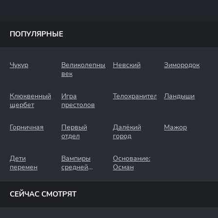
ПОПУЛЯРНЫЕ
Чукур
Великолепный
Невский
Зимородок
век
Клюквенный
Игра
Телохранители
Ландыши
щербет
престолов
Горничная
Первый
Далёкий
Мажор
отдел
город
Дети
Вампиры
Основание:
перемен
средней
Осман
полосы
СЕЙЧАС СМОТРЯТ