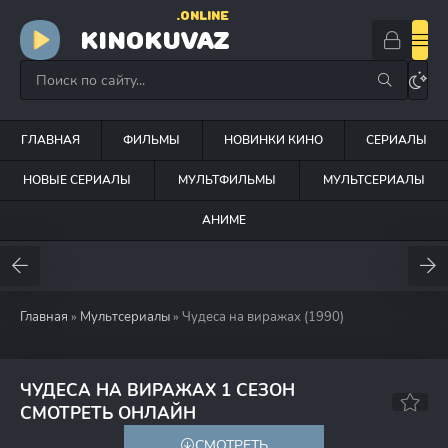
.ONLINE
KINOKUVAZ
ГЛАВНАЯ
ФИЛЬМЫ
НОВИНКИ КИНО
СЕРИАЛЫ
НОВЫЕ СЕРИАЛЫ
МУЛЬТФИЛЬМЫ
МУЛЬТСЕРИАЛЫ
АНИМЕ
Главная
»
Мультсериалы
» Чудеса на виражах (1990)
ЧУДЕСА НА ВИРАЖАХ 1 СЕЗОН
7.3
7.5
СМОТРЕТЬ ОНЛАЙН
СМОТРЕТЬ