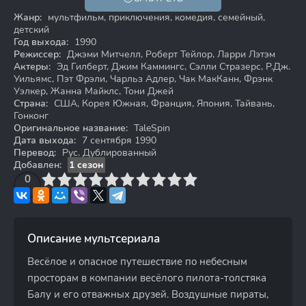
6+
Жанр:
мультфильм, приключения, комедия, семейный,
детский
Год выхода:
1990
Режиссер:
Джэми Митчелл, Роберт Тейлор, Ларри Лэтэм
Актеры:
Эд Гилберт, Джим Каммингс, Сэлли Стразерс, Р.Дж.
Уильямс, Пэт Фрэли, Чарльз Адлер, Чак МакКанн, Фрэнк
Уэлкер, Жанна Майклс, Тони Джей
Страна:
США, Корея Южная, Франция, Япония, Тайвань,
Гонконг
Оригинальное название:
TaleSpin
Дата выхода:
7 сентября 1990
Перевод:
Рус. Дублированный
Добавлен:
1 сезон
3
4
0
5
6
7
8
9
10
Описание мультсериала
Весёлое и опасное путешествие по небесным
просторам в компании весёлого пилота-толстяка
Балу и его отважных друзей. Воздушные пираты,