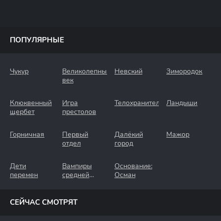
ПОПУЛЯРНЫЕ
Чукур
Великолепный
Невский
Зимородок
век
Клюквенный
Игра
Телохранители
Ландыши
щербет
престолов
Горничная
Первый
Далёкий
Мажор
отдел
город
Дети
Вампиры
Основание:
перемен
средней
Осман
полосы
СЕЙЧАС СМОТРЯТ