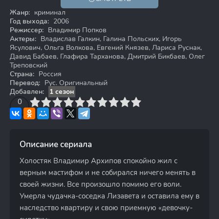
16+
Жанр:
криминал
Год выхода:
2006
Режиссер:
Владимир Попков
Актеры:
Владислав Галкин, Галина Польских, Игорь
Ясулович, Ольга Волкова, Евгений Князев, Лариса Руснак,
Давид Бабаев, Глафира Тарханова, Дмитрий Бикбаев, Олег
Треповский
Страна:
Россия
Перевод:
Рус. Оригинальный
Добавлен:
1 сезон
3
4
0
5
6
7
8
9
10
Описание сериала
Холостяк Владимир Архипов спокойно жил с
верным мастифом и не собирался ничего менять в
своей жизни. Все произошло помимо его воли.
Умерла чудачка-соседка Лизавета и оставила ему в
наследство квартиру и свою приемную «девочку-