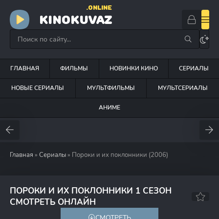
.ONLINE
KINOKUVAZ
ГЛАВНАЯ
ФИЛЬМЫ
НОВИНКИ КИНО
СЕРИАЛЫ
НОВЫЕ СЕРИАЛЫ
МУЛЬТФИЛЬМЫ
МУЛЬТСЕРИАЛЫ
АНИМЕ
Главная
»
Сериалы
» Пороки и их поклонники (2006)
ПОРОКИ И ИХ ПОКЛОННИКИ 1 СЕЗОН
6.9
СМОТРЕТЬ ОНЛАЙН
СМОТРЕТЬ