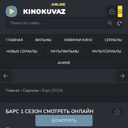
.ONLINE
KINOKUVAZ
ГЛАВНАЯ
ФИЛЬМЫ
НОВИНКИ КИНО
СЕРИАЛЫ
НОВЫЕ СЕРИАЛЫ
МУЛЬТФИЛЬМЫ
МУЛЬТСЕРИАЛЫ
АНИМЕ
Главная
»
Сериалы
» Барс (2019)
5.9
БАРС 1 СЕЗОН СМОТРЕТЬ ОНЛАЙН
СМОТРЕТЬ
16+