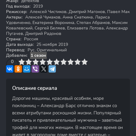
Жанр:
детектив
Год выхода:
2019
Режиссер:
Алексей Чистиков, Дмитрий Магонов, Павел Мак
Актеры:
Алексей Чумаков, Анна Снаткина, Лариса
Удовиченко, Екатерина Воронина, Степан Абрамов, Максим
Ковалевский, Сергей Беляев, Елизавета Лотова, Александр
Пугачев, Дмитрий Радонов
Страна:
Россия
Дата выхода:
25 ноября 2019
Перевод:
Рус. Оригинальный
Добавлен:
1 сезон
3
4
0
5
6
7
8
9
10
Описание сериала
Дорогие машины, красивый особняк, море
поклонниц – Александр Барс отлично знаком со
всеми атрибутами роскошной жизни. Популярный
писатель и привлекательный мужчина – заветный
трофей для многих женщин. В настоящее время он
живет в загородном доме вместе с матерью –