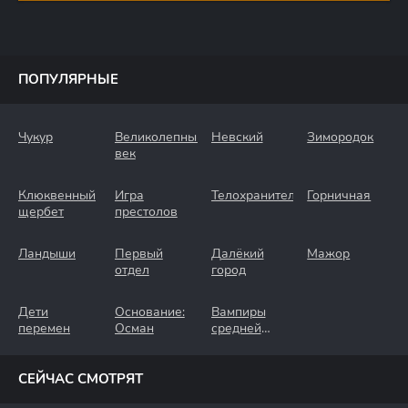
ПОПУЛЯРНЫЕ
Чукур
Великолепный
Невский
Зимородок
век
Клюквенный
Игра
Телохранители
Горничная
щербет
престолов
Ландыши
Первый
Далёкий
Мажор
отдел
город
Дети
Основание:
Вампиры
перемен
Осман
средней
полосы
СЕЙЧАС СМОТРЯТ