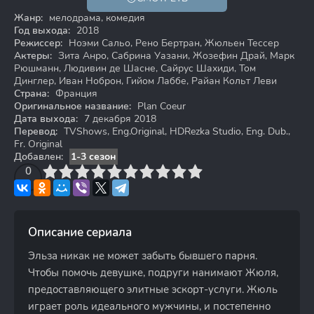
Жанр:
мелодрама, комедия
Год выхода:
2018
Режиссер:
Ноэми Сальо, Рено Бертран, Жюльен Тессер
Актеры:
Зита Анро, Сабрина Уазани, Жозефин Драй, Марк
Рюшманн, Людивин де Шасне, Сайрус Шахиди, Том
Динглер, Иван Ноброн, Гийом Лаббе, Райан Кольт Леви
Страна:
Франция
Оригинальное название:
Plan Coeur
Дата выхода:
7 декабря 2018
Перевод:
TVShows, Eng.Original, HDRezka Studio, Eng. Dub.,
Fr. Original
Добавлен:
1-3 сезон
3
4
0
5
6
7
8
9
10
Описание сериала
Эльза никак не может забыть бывшего парня.
Чтобы помочь девушке, подруги нанимают Жюля,
предоставляющего элитные эскорт-услуги. Жюль
играет роль идеального мужчины, и постепенно