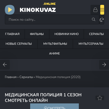
.ONLINE
KINOKUVAZ
ГЛАВНАЯ
ФИЛЬМЫ
НОВИНКИ КИНО
СЕРИАЛЫ
НОВЫЕ СЕРИАЛЫ
МУЛЬТФИЛЬМЫ
МУЛЬТСЕРИАЛЫ
АНИМЕ
Главная
»
Сериалы
» Медицинская полиция (2020)
МЕДИЦИНСКАЯ ПОЛИЦИЯ 1 СЕЗОН
6.0
6.1
СМОТРЕТЬ ОНЛАЙН
СМОТРЕТЬ