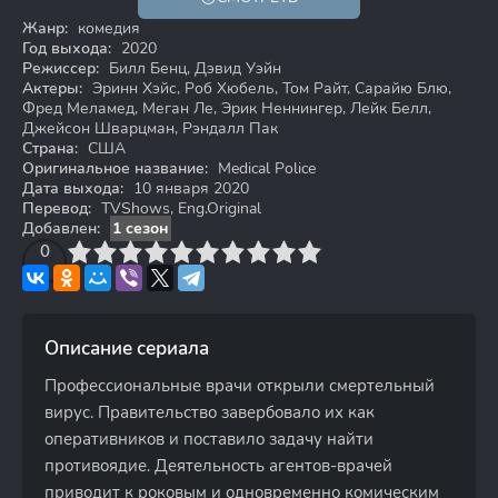
Жанр:
комедия
Год выхода:
2020
Режиссер:
Билл Бенц, Дэвид Уэйн
Актеры:
Эринн Хэйс, Роб Хюбель, Том Райт, Сарайю Блю,
Фред Меламед, Меган Ле, Эрик Неннингер, Лейк Белл,
Джейсон Шварцман, Рэндалл Пак
Страна:
США
Оригинальное название:
Medical Police
Дата выхода:
10 января 2020
Перевод:
TVShows, Eng.Original
Добавлен:
1 сезон
3
4
0
5
6
7
8
9
10
Описание сериала
Профессиональные врачи открыли смертельный
вирус. Правительство завербовало их как
оперативников и поставило задачу найти
противоядие. Деятельность агентов-врачей
приводит к роковым и одновременно комическим