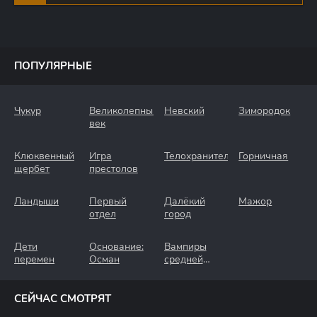
ПОПУЛЯРНЫЕ
Чукур
Великолепный
Невский
Зимородок
век
Клюквенный
Игра
Телохранители
Горничная
щербет
престолов
Ландыши
Первый
Далёкий
Мажор
отдел
город
Дети
Основание:
Вампиры
перемен
Осман
средней
полосы
СЕЙЧАС СМОТРЯТ