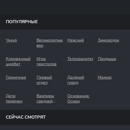
ПОПУЛЯРНЫЕ
Чукур
Великолепный
Невский
Зимородок
век
Клюквенный
Игра
Телохранители
Ландыши
щербет
престолов
Горничная
Первый
Далёкий
Мажор
отдел
город
Дети
Вампиры
Основание:
перемен
средней
Осман
полосы
СЕЙЧАС СМОТРЯТ