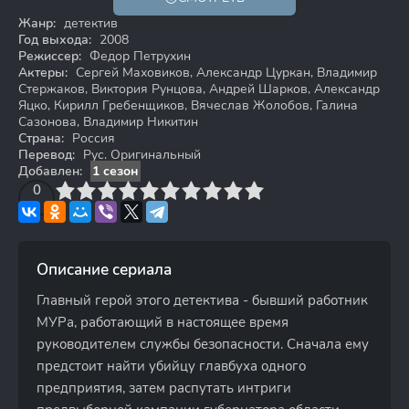
16+
Жанр:
детектив
Год выхода:
2008
Режиссер:
Федор Петрухин
Актеры:
Сергей Маховиков, Александр Цуркан, Владимир
Стержаков, Виктория Рунцова, Андрей Шарков, Александр
Яцко, Кирилл Гребенщиков, Вячеслав Жолобов, Галина
Сазонова, Владимир Никитин
Страна:
Россия
Перевод:
Рус. Оригинальный
Добавлен:
1 сезон
3
4
0
5
6
7
8
9
10
Описание сериала
Главный герой этого детектива - бывший работник
МУРа, работающий в настоящее время
руководителем службы безопасности. Сначала ему
предстоит найти убийцу главбуха одного
предприятия, затем распутать интриги