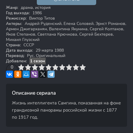
0+
Жанр:
драма, история
Год выхода:
1986
Режиссер:
Виктор Титов
Актеры:
Андрей Руденский, Елена Соловей, Эрнст Романов,
Армен Джигарханян, Валентина Якунина, Сергей Колтаков,
Яков Степанов, Светлана Крючкова, Сергей Бехтерев,
Михаил Глузский
Страна:
СССР
Дата выхода:
29 марта 1988
Перевод:
Рус. Оригинальный
Добавлен:
1 сезон
3
4
0
5
6
7
8
9
10
Описание сериала
Жизнь интеллигента Самгина, показанная на фоне
грандиозной панорамы российской жизни с 1877
по 1917 год.