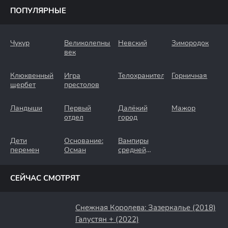
ПОПУЛЯРНЫЕ
Чукур
Великолепный
Невский
Зимородок
век
Клюквенный
Игра
Телохранители
Горничная
щербет
престолов
Ландыши
Первый
Далёкий
Мажор
отдел
город
Дети
Основание:
Вампиры
перемен
Осман
средней
полосы
СЕЙЧАС СМОТРЯТ
Снежная Королева: Зазеркалье (2018)
Галустян + (2022)