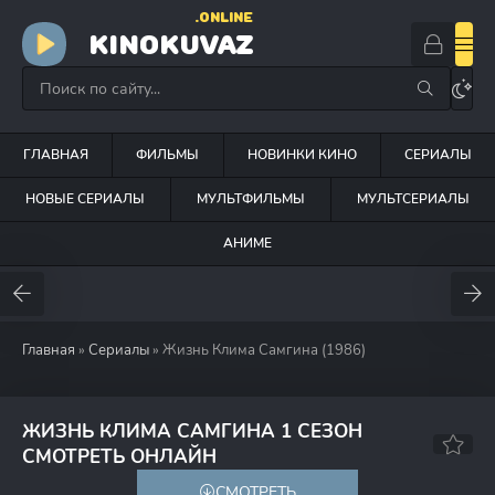
.ONLINE
KINOKUVAZ
ГЛАВНАЯ
ФИЛЬМЫ
НОВИНКИ КИНО
СЕРИАЛЫ
НОВЫЕ СЕРИАЛЫ
МУЛЬТФИЛЬМЫ
МУЛЬТСЕРИАЛЫ
АНИМЕ
Главная
»
Сериалы
» Жизнь Клима Самгина (1986)
ЖИЗНЬ КЛИМА САМГИНА 1 СЕЗОН
7.8
7.8
СМОТРЕТЬ ОНЛАЙН
СМОТРЕТЬ