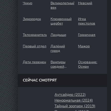
Чукур
Великолепный
Невский
век
Зимородок
Клюквенный
Игра
щербет
престолов
Телохранители
Ландыши
Горничная
Первый отдел
Далёкий
Мажор
город
Дети перемен
Вампиры
Основание:
средней
Осман
полосы
СЕЙЧАС СМОТРЯТ
Аутсайдер (2022)
Ненормальная (2024)
Тайный зоопарк (2019)