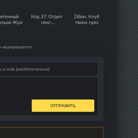
еточный
Код 37: Отдел
Zillion. Клуб
ильон Жуи
секс-
твоих грез
преступлений
и модерируются
ОТПРАВИТЬ