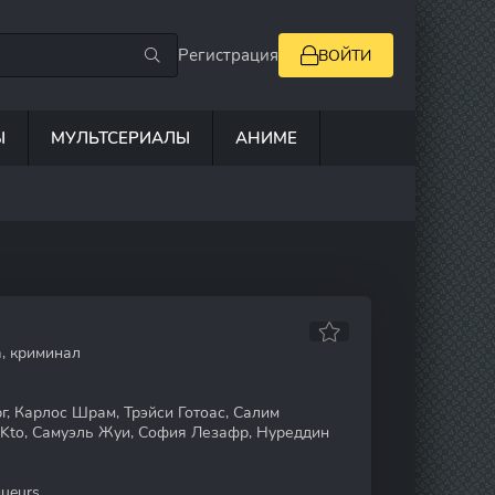
Регистрация
ВОЙТИ
Ы
МУЛЬТСЕРИАЛЫ
АНИМЕ
а, криминал
, Карлос Шрам, Трэйси Готоас, Салим
Kto, Самуэль Жуи, София Лезафр, Нуреддин
ueurs