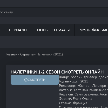
СЕРИАЛЫ
НОВЫЕ СЕРИАЛЫ
МУЛЬТФИЛЬМ
Главная
»
Сериалы
» Налётчики (2021)
6.5
7.2
НАЛЁТЧИКИ 1-2 СЕЗОН СМОТРЕТЬ ОНЛАЙН
Жанр:
боевик, триллер, драм
СМОТРЕТЬ
Год выхода:
2021
Режиссер:
Жюльен Леклерк
Актеры:
Герт Ван Рампельберг
Кешьюш, Сами Буажила, Aron 
Фарихи, Frank Onana
Страна:
Франция
Оригинальное название:
Braq