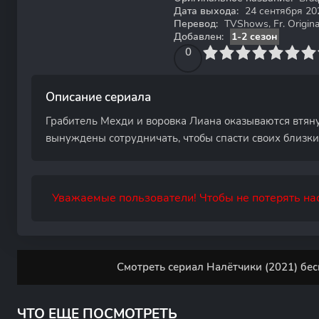
Дата выхода:
24 сентября 20
Перевод:
TVShows, Fr. Original
Добавлен:
1-2 сезон
0
1
2
3
4
0
5
6
7
8
9
10
Описание сериала
Грабитель Мехди и воровка Лиана оказываются втян
вынуждены сотрудничать, чтобы спасти своих близки
Уважаемые пользователи! Чтобы не потерять нас
Смотреть сериал Налётчики (2021) бес
ЧТО ЕЩЕ ПОСМОТРЕТЬ