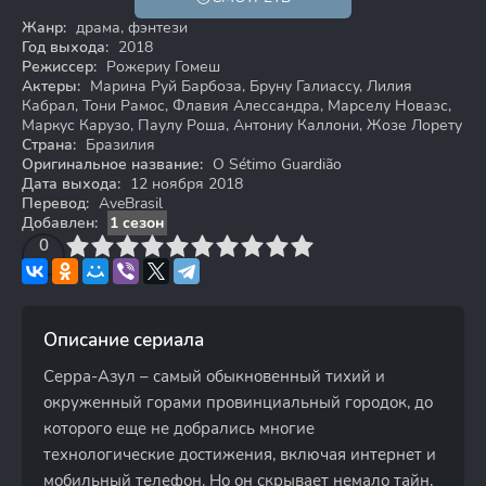
Жанр:
драма, фэнтези
Год выхода:
2018
Режиссер:
Рожериу Гомеш
Актеры:
Марина Руй Барбоза, Бруну Галиассу, Лилия
Кабрал, Тони Рамос, Флавия Алессандра, Марселу Новаэс,
Маркус Карузо, Паулу Роша, Антониу Каллони, Жозе Лорету
Страна:
Бразилия
Оригинальное название:
O Sétimo Guardião
Дата выхода:
12 ноября 2018
Перевод:
AveBrasil
Добавлен:
1 сезон
3
4
0
5
6
7
8
9
10
Описание сериала
Серра-Азул – самый обыкновенный тихий и
окруженный горами провинциальный городок, до
которого еще не добрались многие
технологические достижения, включая интернет и
мобильный телефон. Но он скрывает немало тайн,