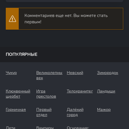
Комментариев еще нет. Вы можете стать
первым!
ПОПУЛЯРНЫЕ
Чукур
Великолепный
Невский
Зимородок
век
Клюквенный
Игра
Телохранители
Ландыши
щербет
престолов
Горничная
Первый
Далёкий
Мажор
отдел
город
Дети
Вампиры
Основание: