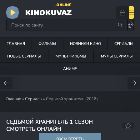
.ONLINE
KINOKUVAZ
ГЛАВНАЯ
ФИЛЬМЫ
НОВИНКИ КИНО
СЕРИАЛЫ
НОВЫЕ СЕРИАЛЫ
МУЛЬТФИЛЬМЫ
МУЛЬТСЕРИАЛЫ
АНИМЕ
Главная
»
Сериалы
» Седьмой хранитель (2018)
СЕДЬМОЙ ХРАНИТЕЛЬ 1 СЕЗОН
4.7
СМОТРЕТЬ ОНЛАЙН
СМОТРЕТЬ