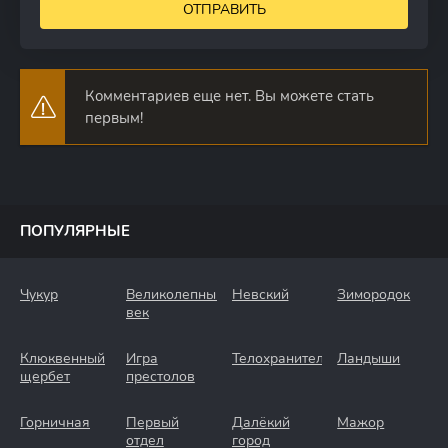
ОТПРАВИТЬ
Комментариев еще нет. Вы можете стать
первым!
ПОПУЛЯРНЫЕ
Чукур
Великолепный
Невский
Зимородок
век
Клюквенный
Игра
Телохранители
Ландыши
щербет
престолов
Горничная
Первый
Далёкий
Мажор
отдел
город