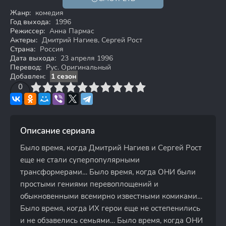
16+
Жанр:
комедия
Год выхода:
1996
Режиссер:
Анна Пармас
Актеры:
Дмитрий Нагиев, Сергей Рост
Страна:
Россия
Дата выхода:
23 апреля 1996
Перевод:
Рус. Оригинальный
Добавлен:
1 сезон
3
4
0
5
6
7
8
9
10
Описание сериала
Было время, когда Дмитрий Нагиев и Сергей Рост
еще не стали суперпопулярными
трансформерами… Было время, когда ОНИ были
простыми гениями перевоплощений и
обыкновенными всемирно известными комиками…
Было время, когда ИХ герои еще не остепенились
и не обзавелись семьями… Было время, когда ОНИ