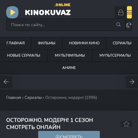
.ONLINE
KINOKUVAZ
ГЛАВНАЯ
ФИЛЬМЫ
НОВИНКИ КИНО
СЕРИАЛЫ
НОВЫЕ СЕРИАЛЫ
МУЛЬТФИЛЬМЫ
МУЛЬТСЕРИАЛЫ
АНИМЕ
Главная
»
Сериалы
» Осторожно, модерн! (1996)
ОСТОРОЖНО, МОДЕРН! 1 СЕЗОН
6.3
6.1
СМОТРЕТЬ ОНЛАЙН
СМОТРЕТЬ