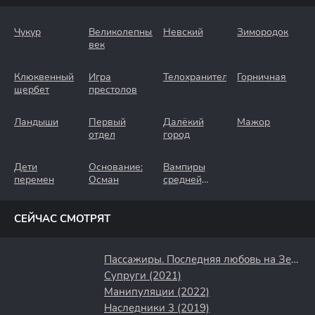
Чукур
Великолепный
Невский
Зимородок
век
Клюквенный
Игра
Телохранители
Горничная
щербет
престолов
Ландыши
Первый
Далёкий
Мажор
отдел
город
Дети
Основание:
Вампиры
перемен
Осман
средней
полосы
СЕЙЧАС СМОТРЯТ
Пассажиры. Последняя любовь на Земле (2022)
Супруги (2021)
Манипуляции (2022)
Наследники 3 (2019)