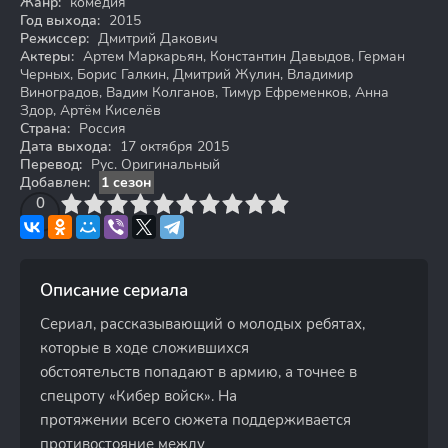
Жанр:
комедия
Год выхода:
2015
Режиссер:
Дмитрий Дакович
Актеры:
Артем Маркарьян, Константин Давыдов, Герман
Черных, Борис Галкин, Дмитрий Жулин, Владимир
Виноградов, Вадим Колганов, Тимур Ефременков, Анна
Здор, Артём Киселёв
Страна:
Россия
Дата выхода:
17 октября 2015
Перевод:
Рус. Оригинальный
Добавлен:
1 сезон
3
4
0
5
6
7
8
9
10
Описание сериала
Сериал, рассказывающий о молодых ребятах,
которые в ходе сложившихся
обстоятельств попадают в армию, а точнее в
спецроту «Кибер войск». На
протяжении всего сюжета поддерживается
противостояние между