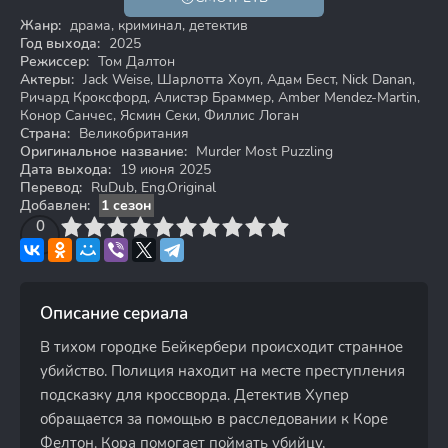
Жанр:
драма, криминал, детектив
Год выхода:
2025
Режиссер:
Том Далтон
Актеры:
Jack Weise, Шарлотта Хоуп, Адам Бест, Nick Danan,
Ричард Кроксфорд, Алистэр Браммер, Amber Mendez-Martin,
Конор Санчес, Ясмин Секи, Филлис Логан
Страна:
Великобритания
Оригинальное название:
Murder Most Puzzling
Дата выхода:
19 июня 2025
Перевод:
RuDub, Eng.Original
Добавлен:
1 сезон
3
4
0
5
6
7
8
9
10
Описание сериала
В тихом городке Бейкербери происходит странное
убийство. Полиция находит на месте преступления
подсказку для кроссворда. Детектив Хупер
обращается за помощью в расследовании к Коре
Фелтон. Кора помогает поймать убийцу,