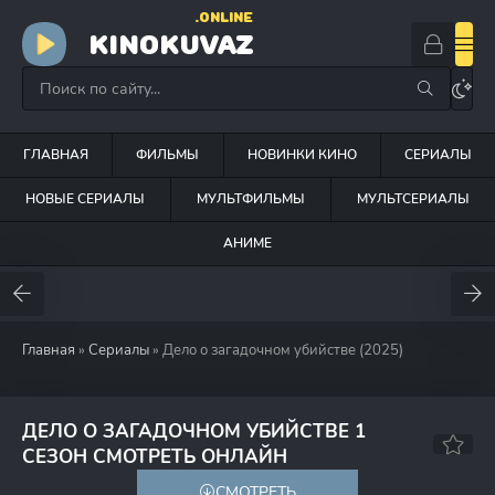
.ONLINE
KINOKUVAZ
ГЛАВНАЯ
ФИЛЬМЫ
НОВИНКИ КИНО
СЕРИАЛЫ
НОВЫЕ СЕРИАЛЫ
МУЛЬТФИЛЬМЫ
МУЛЬТСЕРИАЛЫ
АНИМЕ
Главная
»
Сериалы
» Дело о загадочном убийстве (2025)
ДЕЛО О ЗАГАДОЧНОМ УБИЙСТВЕ 1
6.5
6.6
СЕЗОН СМОТРЕТЬ ОНЛАЙН
СМОТРЕТЬ