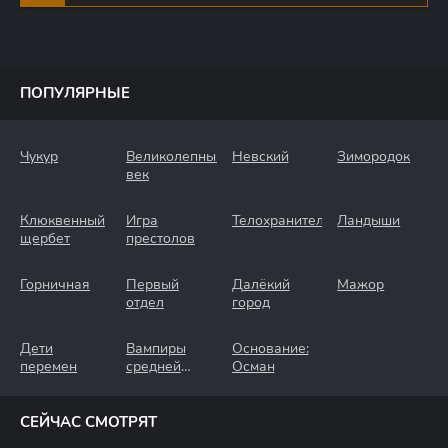
ПОПУЛЯРНЫЕ
Чукур
Великолепный
Невский
Зимородок
век
Клюквенный
Игра
Телохранители
Ландыши
щербет
престолов
Горничная
Первый
Далёкий
Мажор
отдел
город
Дети
Вампиры
Основание:
перемен
средней
Осман
полосы
СЕЙЧАС СМОТРЯТ