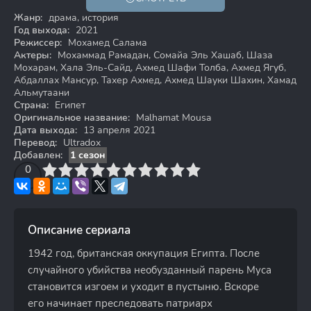
Жанр:
драма, история
Год выхода:
2021
Режиссер:
Мохамед Салама
Актеры:
Мохаммад Рамадан, Сомайа Эль Хашаб, Шаза
Мохарам, Хала Эль-Сайд, Ахмед Шафи Толба, Ахмед Ягуб,
Абдаллах Мансур, Тахер Ахмед, Ахмед Шауки Шахин, Хамад
Альмутаани
Страна:
Египет
Оригинальное название:
Malhamat Mousa
Дата выхода:
13 апреля 2021
Перевод:
Ultradox
Добавлен:
1 сезон
3
4
0
5
6
7
8
9
10
Описание сериала
1942 год, британская оккупация Египта. После
случайного убийства необузданный парень Муса
становится изгоем и уходит в пустыню. Вскоре
его начинает преследовать патриарх