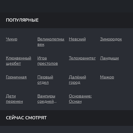
ПОПУЛЯРНЫЕ
Чукур
Великолепный
Невский
Зимородок
век
Клюквенный
Игра
Телохранители
Ландыши
щербет
престолов
Горничная
Первый
Далёкий
Мажор
отдел
город
Дети
Вампиры
Основание:
перемен
средней
Осман
полосы
СЕЙЧАС СМОТРЯТ