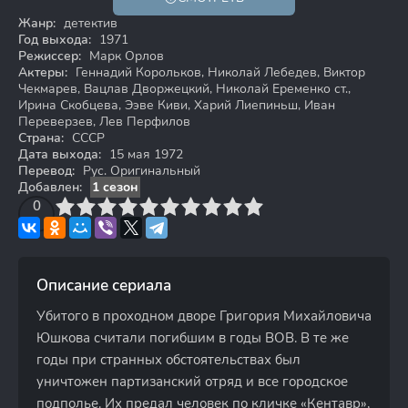
12+
Жанр:
детектив
Год выхода:
1971
Режиссер:
Марк Орлов
Актеры:
Геннадий Корольков, Николай Лебедев, Виктор
Чекмарев, Вацлав Дворжецкий, Николай Еременко ст.,
Ирина Скобцева, Ээве Киви, Харий Лиепиньш, Иван
Переверзев, Лев Перфилов
Страна:
СССР
Дата выхода:
15 мая 1972
Перевод:
Рус. Оригинальный
Добавлен:
1 сезон
3
4
0
5
6
7
8
9
10
Описание сериала
Убитого в проходном дворе Григория Михайловича
Юшкова считали погибшим в годы ВОВ. В те же
годы при странных обстоятельствах был
уничтожен партизанский отряд и все городское
подполье. Их предал человек по кличке «Кентавр»,