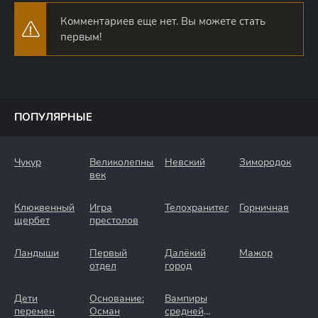
Комментариев еще нет. Вы можете стать
первым!
ПОПУЛЯРНЫЕ
Чукур
Великолепный
Невский
Зимородок
век
Клюквенный
Игра
Телохранители
Горничная
щербет
престолов
Ландыши
Первый
Далёкий
Мажор
отдел
город
Дети
Основание:
Вампиры
перемен
Осман
средней