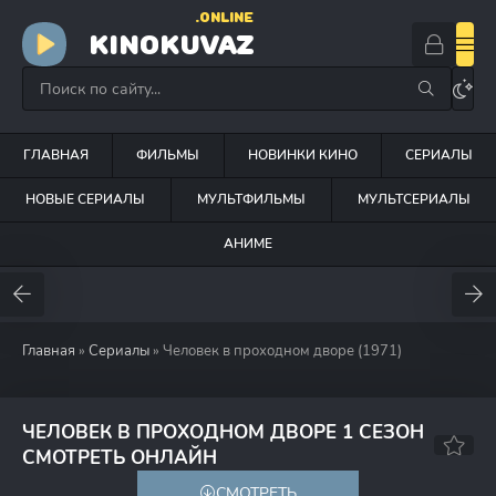
.ONLINE
KINOKUVAZ
ГЛАВНАЯ
ФИЛЬМЫ
НОВИНКИ КИНО
СЕРИАЛЫ
НОВЫЕ СЕРИАЛЫ
МУЛЬТФИЛЬМЫ
МУЛЬТСЕРИАЛЫ
АНИМЕ
Главная
»
Сериалы
» Человек в проходном дворе (1971)
ЧЕЛОВЕК В ПРОХОДНОМ ДВОРЕ 1 СЕЗОН
6.9
6.4
СМОТРЕТЬ ОНЛАЙН
СМОТРЕТЬ