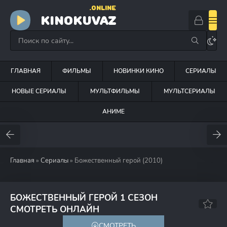
.ONLINE
KINOKUVAZ
ГЛАВНАЯ
ФИЛЬМЫ
НОВИНКИ КИНО
СЕРИАЛЫ
НОВЫЕ СЕРИАЛЫ
МУЛЬТФИЛЬМЫ
МУЛЬТСЕРИАЛЫ
АНИМЕ
Главная
»
Сериалы
» Божественный герой (2010)
БОЖЕСТВЕННЫЙ ГЕРОЙ 1 СЕЗОН
6.0
6.2
СМОТРЕТЬ ОНЛАЙН
СМОТРЕТЬ