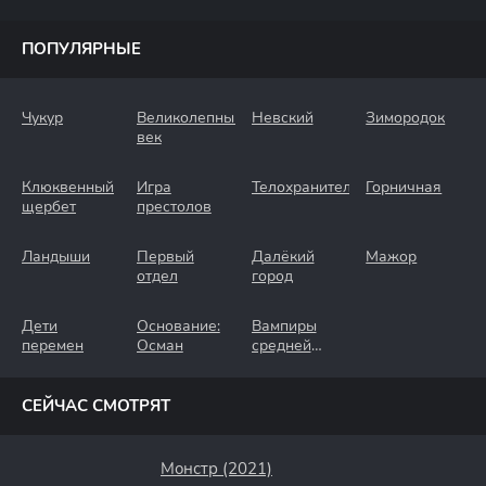
ПОПУЛЯРНЫЕ
Чукур
Великолепный
Невский
Зимородок
век
Клюквенный
Игра
Телохранители
Горничная
щербет
престолов
Ландыши
Первый
Далёкий
Мажор
отдел
город
Дети
Основание:
Вампиры
перемен
Осман
средней
полосы
СЕЙЧАС СМОТРЯТ
Монстр (2021)