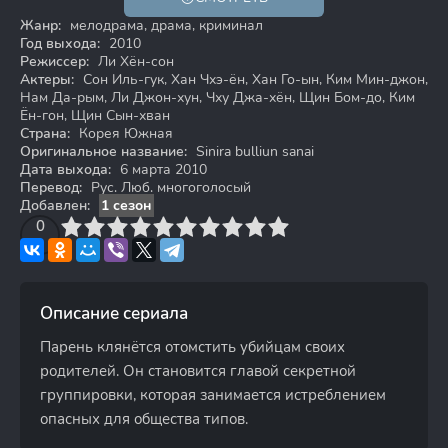
Жанр:
мелодрама, драма, криминал
Год выхода:
2010
Режиссер:
Ли Хён-сон
Актеры:
Сон Иль-гук, Хан Чхэ-ён, Хан Го-ын, Ким Мин-джон,
Нам Да-рым, Ли Джон-хун, Чху Джа-хён, Щин Бом-до, Ким
Ён-гон, Щин Сын-хван
Страна:
Корея Южная
Оригинальное название:
Sinira bulliun sanai
Дата выхода:
6 марта 2010
Перевод:
Рус. Люб. многоголосый
Добавлен:
1 сезон
3
4
0
5
6
7
8
9
10
Описание сериала
Парень клянётся отомстить убийцам своих
родителей. Он становится главой секретной
группировки, которая занимается истреблением
опасных для общества типов.