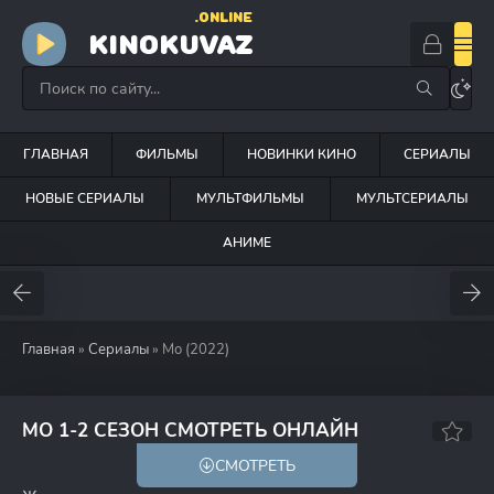
.ONLINE
KINOKUVAZ
ГЛАВНАЯ
ФИЛЬМЫ
НОВИНКИ КИНО
СЕРИАЛЫ
НОВЫЕ СЕРИАЛЫ
МУЛЬТФИЛЬМЫ
МУЛЬТСЕРИАЛЫ
АНИМЕ
Главная
»
Сериалы
» Мо (2022)
6.9
7.9
МО 1-2 СЕЗОН СМОТРЕТЬ ОНЛАЙН
СМОТРЕТЬ