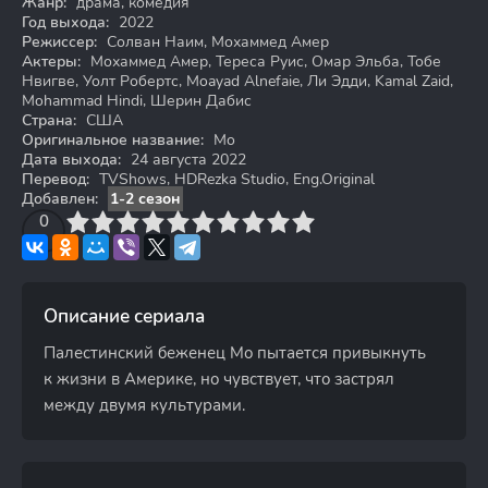
Жанр:
драма, комедия
Год выхода:
2022
Режиссер:
Солван Наим, Мохаммед Амер
Актеры:
Мохаммед Амер, Тереса Руис, Омар Эльба, Тобе
Нвигве, Уолт Робертс, Moayad Alnefaie, Ли Эдди, Kamal Zaid,
Mohammad Hindi, Шерин Дабис
Страна:
США
Оригинальное название:
Mo
Дата выхода:
24 августа 2022
Перевод:
TVShows, HDRezka Studio, Eng.Original
Добавлен:
1-2 сезон
3
4
0
5
6
7
8
9
10
Описание сериала
Палестинский беженец Мо пытается привыкнуть
к жизни в Америке, но чувствует, что застрял
между двумя культурами.