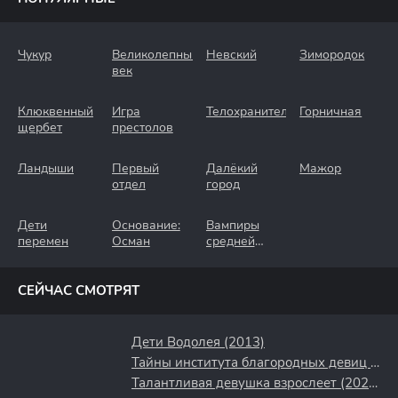
Чукур
Великолепный
Невский
Зимородок
век
Клюквенный
Игра
Телохранители
Горничная
щербет
престолов
Ландыши
Первый
Далёкий
Мажор
отдел
город
Дети
Основание:
Вампиры
перемен
Осман
средней
полосы
СЕЙЧАС СМОТРЯТ
Дети Водолея (2013)
Тайны института благородных девиц (2013)
Талантливая девушка взрослеет (2024)