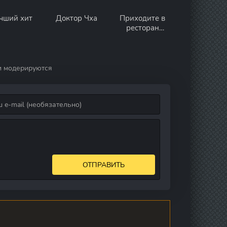
чший хит
Доктор Чха
Приходите в
ресторан
ведьмы
и модерируются
ОТПРАВИТЬ