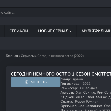
СЕРИАЛЫ
НОВЫЕ СЕРИАЛЫ
МУЛЬТФИЛЬМ
Главная
»
Сериалы
» Сегодня немного остро (2022)
8.2
СЕГОДНЯ НЕМНОГО ОСТРО 1 СЕЗОН СМОТРЕ
Жанр:
драма
СМОТРЕТЬ
Год выхода:
2022
Режиссер:
Ли Хо-джэ
Актеры:
Хан Сок-кю, Ким Со-
Ю-джон, Ян Гён-вон, Хан Хе-д
Страна:
Корея Южная
Оригинальное название:
Oneu
Дата выхода:
6 октября 2022