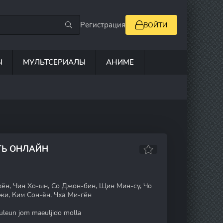
Регистрация
ВОЙТИ
Ы
МУЛЬТСЕРИАЛЫ
АНИМЕ
ТЬ ОНЛАЙН
хён, Чин Хо-ын, Со Джон-бин, Щин Мин-су, Чо
жи, Ким Сон-ён, Чха Ми-гён
leun jom maeuljido molla