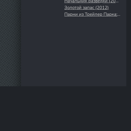
Начальник разведки (2022)
Золотой запас (2012)
Парни из Трейлер Парка: Вне Парка (2016)