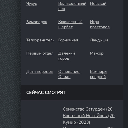
Чукур
Великолепный
Невский
век
Зимородок
Клюквенный
Игра
щербет
престолов
Телохранители
Горничная
Ландыши
Первый отдел
Далёкий
Мажор
город
Дети перемен
Основание:
Вампиры
Осман
средней
полосы
СЕЙЧАС СМОТРЯТ
Семейство Сатурдей (2008)
Восточный Нью-Йорк (2022)
Кумир (2023)