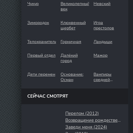
Чукур
Великолепный
Невский
век
Зимородок
Клюквенный
Игра
щербет
престолов
Телохранители
Горничная
Ландыши
Первый отдел
Далёкий
Мажор
город
Дети перемен
Основание:
Вампиры
Осман
средней
полосы
СЕЙЧАС СМОТРЯТ
Перелом (2012)
Возвращение рождественского малыша (2019)
Заведи меня (2024)