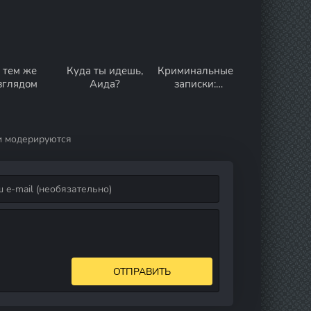
 тем же
Куда ты идешь,
Криминальные
зглядом
Аида?
записки:
Колосио
и модерируются
ОТПРАВИТЬ