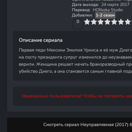
Дата выхода:
24 марта 2017
Перевод:
HDRezka Studio
Добавлен:
1-2 сезон
0
1
2
3
4
0
5
6
7
8
9
10
Описание сериала
Первая леди Мексики Эмилия Уркиса и её муж Диего 
на посту президента супруг изменился до неузнаваемо
верили. Женщина решает начать бракоразводный про
убийство Диего, а она становится самым главной под
Уважаемые пользователи! Чтобы не потерять нас
Смотреть сериал Неуправляемая (2017) б