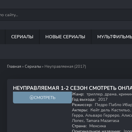
СЕРИАЛЫ
НОВЫЕ СЕРИАЛЫ
МУЛЬТФИЛЬМ
Главная
»
Сериалы
» Неуправляемая (2017)
70
НЕУПРАВЛЯЕМАЯ 1-2 СЕЗОН СМОТРЕТЬ ОНЛ
Жанр:
триллер, драма, кримин
СМОТРЕТЬ
Год выхода:
2017
Режиссер:
Педро Пабло Иба
Актеры:
Кейт дель Кастильо,
Герра, Альваро Герреро, Алис
Лопес, Tamara Mazarrasa
Страна:
Мексика
Оригинальное название:
Ingo