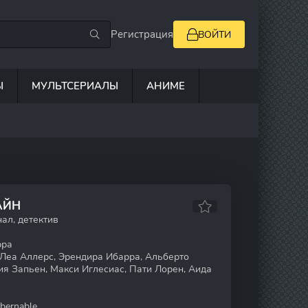
Регистрация
ВОЙТИ
Ы
МУЛЬТСЕРИАЛЫ
АНИМЕ
АЙН
ал, детектив
рра
 Леа Аллерс, Эрендира Ибарра, Альберто
ия Запьен, Макси Иглесиас, Пати Лорен, Аида
bernable