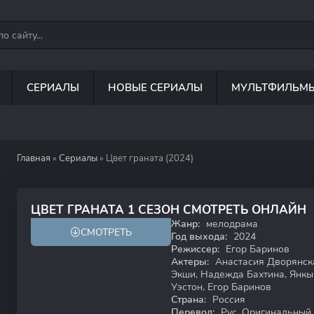
СЕРИАЛЫ
НОВЫЕ СЕРИАЛЫ
МУЛЬТФИЛЬМ
Главная
»
Сериалы
» Цвет граната (2024)
6.6
ЦВЕТ ГРАНАТА 1 СЕЗОН СМОТРЕТЬ ОНЛАЙН
Жанр:
мелодрама
СМОТРЕТЬ
16+
Год выхода:
2024
Режиссер:
Егор Баринов
Актеры:
Анастасия Дворянска
Экши, Надежда Бахтина, Янк
Уэстон, Егор Баринов
Страна:
Россия
Перевод:
Рус. Оригинальный