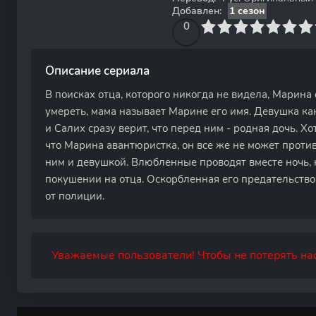
Добавлен:
1 сезон
0
1
2
3
4
0
5
6
7
8
9
10
Описание сериала
В поисках отца, которого никогда не видела, Марина
умереть, мама называет Марине его имя. Девушка ка
и Салих сразу верит, что перед ним - родная дочь. Х
что Марина авантюристка, он все же не может проти
ним и девушкой. Влюбленные проводят вместе ночь, 
покушении на отца. Оскорбленная его предательств
от полиции.
Уважаемые пользователи! Чтобы не потерять нас