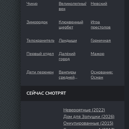
Чукур
Великолепный
Невский
век
Зимородок
Клюквенный
Игра
щербет
престолов
Телохранители
Ландыши
Горничная
Первый отдел
Далёкий
Мажор
город
Дети перемен
Вампиры
Основание:
средней
Осман
полосы
СЕЙЧАС СМОТРЯТ
Невероятные (2022)
Дом для Золушки (2026)
Оккупированные (2015)