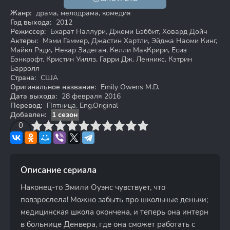
12+
Жанр:
драма, мелодрама, комедия
Год выхода:
2012
Режиссер:
Бхарат Наллури, Джеми Бэббит, Ховард Дойч
Актеры:
Мэми Гаммер, Джастин Хартли, Эйджа Наоми Кинг,
Майкл Рэди, Некар Задеган, Келли МакКрири, Ёсиэ
Бэнкрофт, Кристин Уиллз, Гарри Дж. Ленникс, Кэтрин
Барролл
Страна:
США
Оригинальное название:
Emily Owens M.D.
Дата выхода:
28 февраля 2016
Перевод:
Пятница, Eng.Original
Добавлен:
1 сезон
3
4
0
5
6
7
8
9
10
Описание сериала
Наконец-то Эмили Оуэнс чувствует, что
повзрослела! Можно забыть про школьные деньки;
медицинская школа окончена, и теперь она интерн
в больнице Денвера, где она сможет работать с