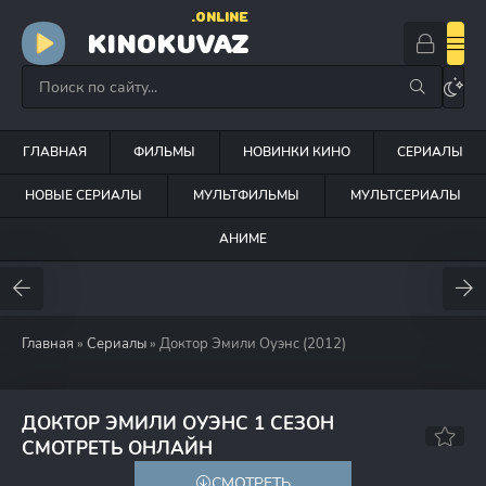
.ONLINE
KINOKUVAZ
ГЛАВНАЯ
ФИЛЬМЫ
НОВИНКИ КИНО
СЕРИАЛЫ
НОВЫЕ СЕРИАЛЫ
МУЛЬТФИЛЬМЫ
МУЛЬТСЕРИАЛЫ
АНИМЕ
Главная
»
Сериалы
» Доктор Эмили Оуэнс (2012)
ДОКТОР ЭМИЛИ ОУЭНС 1 СЕЗОН
7.0
7.5
СМОТРЕТЬ ОНЛАЙН
СМОТРЕТЬ