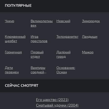
ПОПУЛЯРНЫЕ
Чукур
Великолепный
Невский
Зимородок
век
Клюквенный
Игра
Телохранители
Ландыши
щербет
престолов
Горничная
Первый
Далёкий
Мажор
отдел
город
Дети
Вампиры
Основание:
перемен
средней
Осман
полосы
СЕЙЧАС СМОТРЯТ
Его царство (2021)
Сматывай удочки (2004)