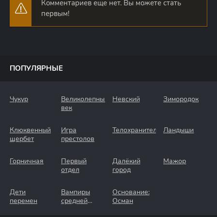
Комментариев еще нет. Вы можете стать
первым!
ПОПУЛЯРНЫЕ
Чукур
Великолепный
Невский
Зимородок
век
Клюквенный
Игра
Телохранители
Ландыши
щербет
престолов
Горничная
Первый
Далёкий
Мажор
отдел
город
Дети
Вампиры
Основание:
перемен
средней
Осман
полосы