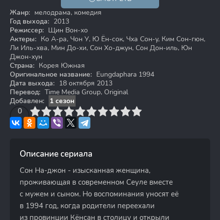
18+
Жанр:
мелодрама, комедия
Год выхода:
2013
Режиссер:
Щин Вон-хо
Актеры:
Ко А-ра, Чон У, Ю Ён-сок, Чха Сон-у, Ким Сон-гюн,
Ли Иль-хва, Мин До-хи, Сон Хо-джун, Сон Дон-иль, Юн
Джон-хун
Страна:
Корея Южная
Оригинальное название:
Eungdaphara 1994
Дата выхода:
18 октября 2013
Перевод:
Time Media Group, Original
Добавлен:
1 сезон
3
4
0
5
6
7
8
9
10
Описание сериала
Сон На-джон - изысканная женщина,
проживающая в современном Сеуле вместе
с мужем и сыном. Но воспоминания уносят её
в 1994 год, когда родители переехали
из провинции Кёнсан в столицу и открыли